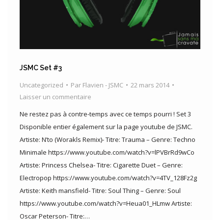
JSMC Set #3
Uncategorized
Par
Flavien - JSMC
22 mars 2014
Laisser un commentaire
Ne restez pas à contre-temps avec ce temps pourri ! Set 3
Disponible entier également sur la page youtube de JSMC.
Artiste: N’to (Worakls Remix)- Titre: Trauma – Genre: Techno
Minimale https://www.youtube.com/watch?v=lPVBrRd9wCo
Artiste: Princess Chelsea- Titre: Cigarette Duet – Genre:
Electropop https://www.youtube.com/watch?v=4TV_128Fz2g
Artiste: Keith mansfield- Titre: Soul Thing – Genre: Soul
https://www.youtube.com/watch?v=Heua01_HLmw Artiste:
Oscar Peterson- Titre:…