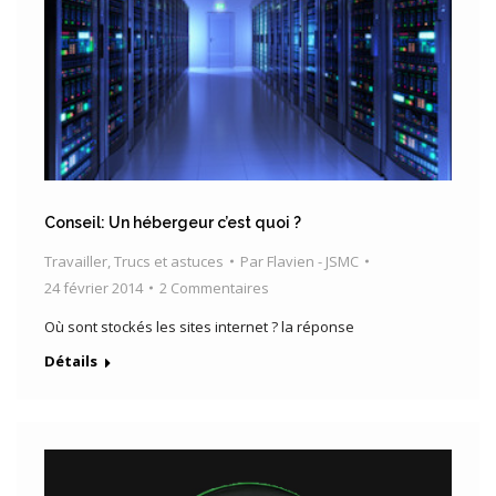
Conseil: Un hébergeur c’est quoi ?
Travailler
,
Trucs et astuces
Par
Flavien - JSMC
24 février 2014
2 Commentaires
Où sont stockés les sites internet ? la réponse
Détails