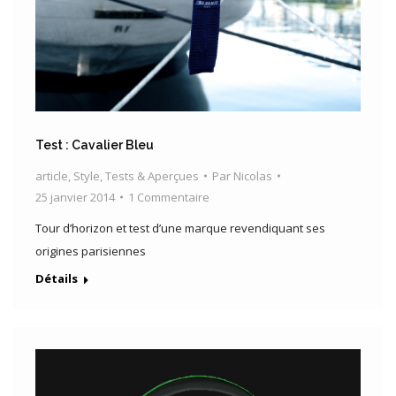
Test : Cavalier Bleu
article
,
Style
,
Tests & Aperçues
Par
Nicolas
25 janvier 2014
1 Commentaire
Tour d’horizon et test d’une marque revendiquant ses
origines parisiennes
Détails