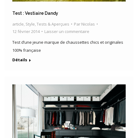
Test : Vestiaire Dandy
article
,
Style
,
Tests & Aperçues
Par
Nicolas
12 février 2014
Laisser un commentaire
Test d’une jeune marque de chaussettes chics et originales
100% française
Détails