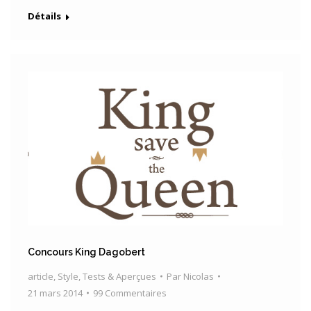
Détails
Concours King Dagobert
article
,
Style
,
Tests & Aperçues
Par
Nicolas
21 mars 2014
99 Commentaires