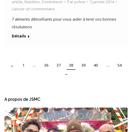
article
,
Nutrition
,
S'entretenir
Par
polow
7 janvier 2014
Laisser un commentaire
7 aliments détoxifiants pour vous aider à tenir vos bonnes
résolutions
Détails
←
1
…
36
37
38
39
40
…
54
→
A propos de JSMC