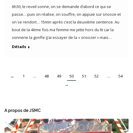
6h30, le reveil sonne, on se demande d’abord ce qui se
passe… puis on réalise, on souffre, on appuie sur snooze et
on se rendort… 15min après c’est la deuxième sentence. Au
bout de la 4ème fois ma femme me jette hors du lit car la
sonnerie la gonfle (j’ai essayer de la « snoozer » mais…
Détails
←
1
…
48
49
50
51
52
…
54
→
A propos de JSMC