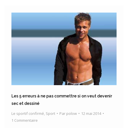
Les 5 erreurs à ne pas commettre si on veut devenir
sec et dessiné
Le sportif confirmé
,
Sport
Par
polow
12 mai 2014
1 Commentaire