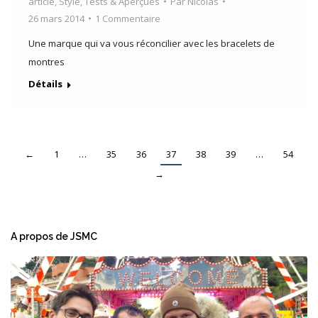
article
,
Style
,
Tests & Aperçues
Par
Nicolas
26 mars 2014
1 Commentaire
Une marque qui va vous réconcilier avec les bracelets de
montres
Détails
←
1
…
35
36
37
38
39
…
54
→
A propos de JSMC