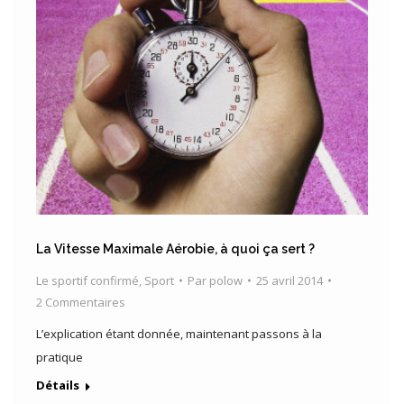
La Vitesse Maximale Aérobie, à quoi ça sert ?
Le sportif confirmé
,
Sport
Par
polow
25 avril 2014
2 Commentaires
L’explication étant donnée, maintenant passons à la
pratique
Détails