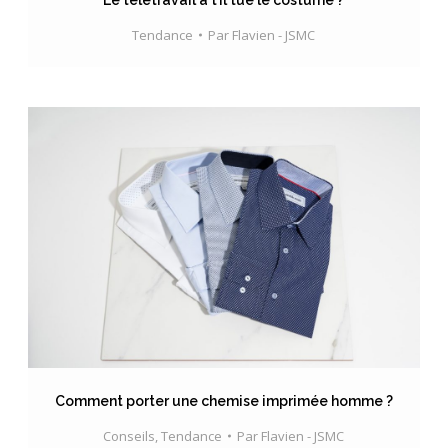
Le télétravail a t’il tué le costume ?
Tendance
Par
Flavien - JSMC
Comment porter une chemise imprimée homme ?
Conseils
,
Tendance
Par
Flavien - JSMC