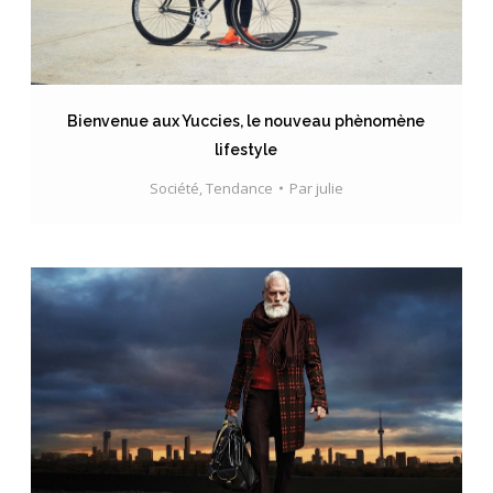
Bienvenue aux Yuccies, le nouveau phènomène
lifestyle
Société
,
Tendance
Par
julie