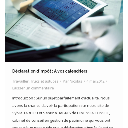
Déclaration d’impôt : A vos calendriers
Travailler
,
Trucs et astuces
Par
Nicolas
4 mai 2012
Laisser un commentaire
Introduction : Sur un sujet parfaitement d’actualité. Nous
avons la chance d’avoir la participation sur notre site de
Sylvie TARDIEU et Sabrina BAGNIS de DIMENSIA CONSEIL,
cabinet de conseil en gestion de patrimoine qui vous ont
concocté un petit guide sur la déclaration d’impôt. Et oui ça