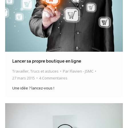
Lancer sa propre boutique en ligne
Travailler
,
Trucs et astuces
Par
Flavien - JSMC
27 mars 2015
4 Commentaires
Une idée ? lancez-vous !