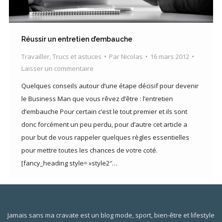
Réussir un entretien d’embauche
Travailler
,
Trucs et astuces
Par
Nicolas
16 mars 2012
Laisser un commentaire
Quelques conseils autour d’une étape décisif pour devenir
le Business Man que vous rêvez d’être : l’entretien
d’embauche Pour certain c’est le tout premier et ils sont
donc forcément un peu perdu, pour d’autre cet article a
pour but de vous rappeler quelques règles essentielles
pour mettre toutes les chances de votre coté.
[fancy_heading style= »style2″…
Jamais sans ma cravate est un blog mode, sport, bien-être et lifestyle