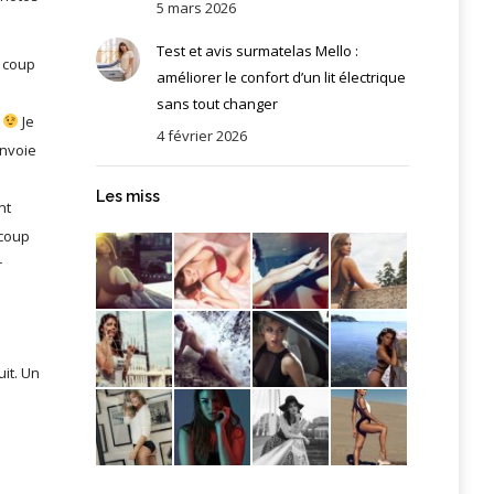
5 mars 2026
Test et avis surmatelas Mello :
u coup
améliorer le confort d’un lit électrique
sans tout changer
t
Je
4 février 2026
envoie
Les miss
nt
 coup
r
it. Un