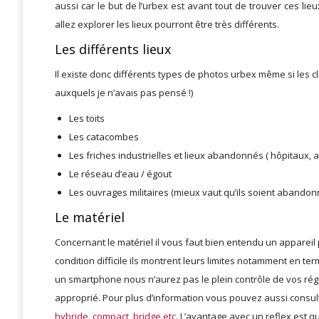
aussi car le but de l’urbex est avant tout de trouver ces 
allez explorer les lieux pourront être très différents.
Les différents lieux
Il existe donc différents types de photos urbex même si les cla
auxquels je n’avais pas pensé !)
Les toits
Les catacombes
Les friches industrielles et lieux abandonnés ( hôpitaux,
Le réseau d’eau / égout
Les ouvrages militaires (mieux vaut qu’ils soient abandon
Le matériel
Concernant le matériel il vous faut bien entendu un apparei
condition difficile ils montrent leurs limites notamment en te
un smartphone nous n’aurez pas le plein contrôle de vos régla
approprié. Pour plus d’information vous pouvez aussi consul
hybride, compact, bridge etc
. L’avantage avec un reflex est q