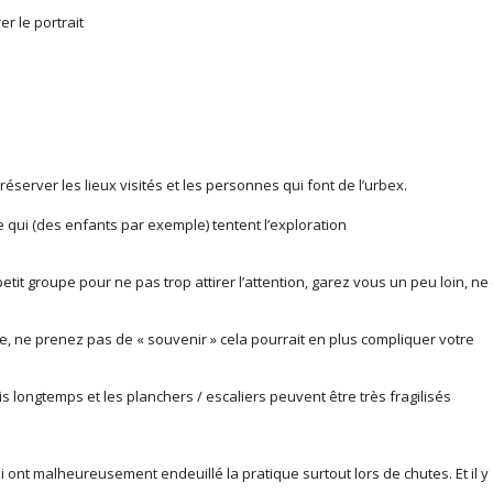
r le portrait
éserver les lieux visités et les personnes qui font de l’urbex.
e qui (des enfants par exemple) tentent l’exploration
etit groupe pour ne pas trop attirer l’attention, garez vous un peu loin, ne 
aire, ne prenez pas de « souvenir » cela pourrait en plus compliquer votre
 longtemps et les planchers / escaliers peuvent être très fragilisés
i ont malheureusement endeuillé la pratique surtout lors de chutes. Et il y