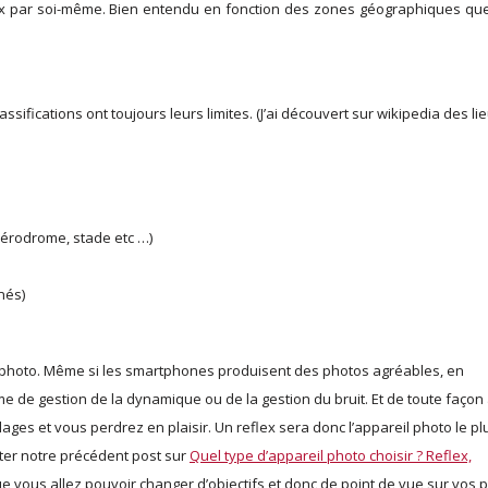
lieux par soi-même. Bien entendu en fonction des zones géographiques qu
ssifications ont toujours leurs limites. (J’ai découvert sur wikipedia des li
 aérodrome, stade etc …)
nés)
l photo. Même si les smartphones produisent des photos agréables, en
rme de gestion de la dynamique ou de la gestion du bruit. Et de toute façon
ges et vous perdrez en plaisir. Un reflex sera donc l’appareil photo le pl
ter notre précédent post sur
Quel type d’appareil photo choisir ? Reflex,
ue vous allez pouvoir changer d’objectifs et donc de point de vue sur vos 