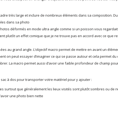
adre très large et inclure de nombreux éléments dans sa composition. D
ables dans sa photo
des photos déformés en mode ultra angle comme si un poisson vous regardai
nent plutôt un effet comique que je ne trouve pas en accord avec ce que r
isées au grand angle. L’objectif macro permet de mettre en avant un éléme
ément on peut essayer d’imaginer ce qui se passe autour et cela permet du
brer. La macro permet aussi d’avoir une faible profondeur de champ pou
 sac à dos pour transporter votre matériel pour y ajouter :
es surtout que généralement les lieux visités sont plutôt sombres ou de nu
’avoir une photo bien nette