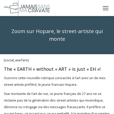
La
La
La
page
page
page
X
Facebook
Instagram
Zoom sur Hopare, le street-artiste qui
s'ouvre
s'ouvre
s'ouvre
dans
dans
dans
monte
une
une
une
Vous êtes ici :
nouvelle
nouvelle
nouvelle
fenêtre
fenêtre
fenêtre
[social_warfare]
The « EARTH » without « ART » is just « EH »!
Ouvrons cette nouvelle rubrique consacrée à l’art avec un de mes
street-artiste préféré, le jeune francais Hopare.
Star montante de l’art de rue, ce jeune français de 27 ans ne se
réclame pas de la génération des street-artistes qui revendique,
dénonce ou s’engage via des messages fracassants. Il préfère ce
qui est beau, ce qui est pur, ce qui embellit, à la manière d’un peintre.