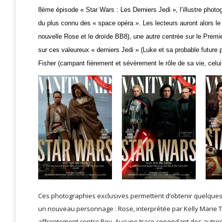
8ème épisode « Star Wars : Les Derniers Jedi », l’illustre phot
du plus connu des « space opéra ». Les lecteurs auront alors le
nouvelle Rose et le droïde BB8), une autre centrée sur le Premi
sur ces valeureux « derniers Jedi » (Luke et sa probable future
Fisher (campant fièrement et sévèrement le rôle de sa vie, celui 
Ces photographies exclusives permettent d’obtenir quelques
un nouveau personnage : Rose, interprétée par Kelly Marie Tran
affrontement contre Rey. Aucune trace cependant des autres 