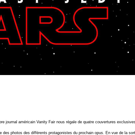
re journal américain Vanity Fair nous régale de quatre couvertures exclusive
ère des photos des différents protagonistes du prochain opus.
En vue de la sor