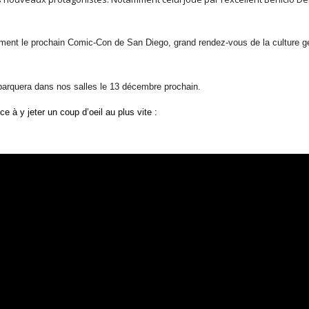
lement le prochain Comic-Con de San Diego, grand rendez-vous de la culture 
ébarquera dans nos salles le 13 décembre prochain.
e à y jeter un coup d’oeil au plus vite :