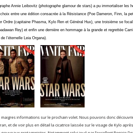
ographe Annie Leibovitz (photographe glamour de stars) a pu immortaliser les h
 choix entre une édition consacrée à la Résistance (Poe Dameron, Finn, la pet
er Ordre (capitaine Phasma, Kylo Ren et Général Hux), une troisième se focal
 padawan Rey) et enfin une dernière en hommage à la grande et regrettée Carr
de l’éternelle Leia Organa).
 maigres informations sur le prochain volet. Nous pouvons donc découvri
, et de voir plus en détail la cicatrice laissée sur le visage de Kylo aprè
nouveaux protagonistes. Notamment celui joué par l’excellent Benicio De