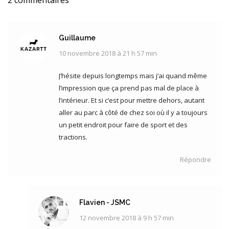
Guillaume
10 novembre 2018 à 21 h 57 min
dit
:
J’hésite depuis longtemps mais j’ai quand même
l’impression que ça prend pas mal de place à
l’intérieur. Et si c’est pour mettre dehors, autant
aller au parc à côté de chez soi où il y a toujours
un petit endroit pour faire de sport et des
tractions.
Répondre
Flavien - JSMC
12 novembre 2018 à 9 h 57 min
dit