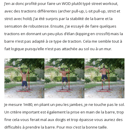
J’en ai donc profité pour faire un WOD plutôt typé street workout,
avec des tractions différentes (archer pull-up, L-sit pull-up, strict et
strict avec hold). J’ai été surpris par la stabilité de la barre et la
sensation de robustesse. Ensuite, j’ai essayé de faire quelques
tractions en donnant un peu plus d’élan (kipping en crossfit) mais la
barre n’est pas adapté à ce type de traction. Cela me semble tout à
fait logique puisqu’elle n’est pas attachée au sol ou à un mur.
Je mesure 1m80, en pliant un peu les jambes, je ne touche pas le sol.
Un critère important est également la prise en main de la barre, trop
fine cela vous ferait mal aux doigts et trop épaisse vous auriez des
difficultés à prendre la barre. Pour moi c’est la bonne taille.