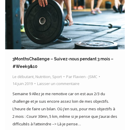
3MonthsChallenge – Suivez-nous pendant 3 mois –
#Week9&10
Le débutant
,
Nutrition
,
Sport
Par
Flavien - JSMC
14 juin 2019
Laisser un commentaire
Semaine 9 Allez je me remotive car on est aux 2/3 du
challenge et je suis encore assez loin de mes objectifs.
L’heure de faire un bilan. Où j’en suis, pour mes objectifs à
2 mois : Courir 30mn, 5 km, même si je pense que j’aurai des
difficultés à l’atteindre –> Là je pense…