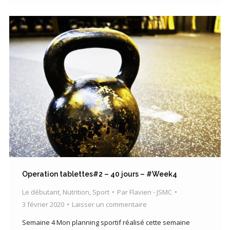
Operation tablettes#2 – 40 jours – #Week4
Le débutant
,
Nutrition
,
Sport
Par
Flavien - JSMC
3 février 2020
Laisser un commentaire
Semaine 4 Mon planning sportif réalisé cette semaine