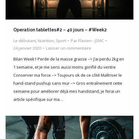
Operation tablettes#2 – 40 jours – #Week2
Le débutant
,
Nutrition
,
Sport
Par
Flavien - JSMC
24 janvier 2020
Laisser un commentaire
Bilan Week1 Perde de la masse grasse –> J’ai perdu 2kg en
1 semaine, et je me sens aussi moins gonflé du ventre
Conserver ma force –> Toujours ok de ce côté Maîtriser le
hand-stand pushup sans mur –> Gros entraînement cette
semaine pour améliorer déjà mes handstand, je ferai un
article spécifique sur ma…