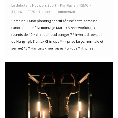
Le débutant
,
Nutrition
,
Sport
Par
Flavien - JSMC
31 janvier 2020
Laisser un commentaire
Semaine 3 Mon planning sportif réalisé cette semaine
Lundi : Balade à la montage Mardi : Street workout, 3
rounds de 10 * chin-up head banger 7 * Inverted row pull
up Hanging L Sit max Chin-ups * 4 ( prise large, normale et
serrée) 15 * Hanging knee raises Pull-ups * 4 ( prise…