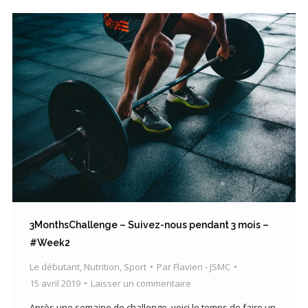
3MonthsChallenge – Suivez-nous pendant 3 mois –
#Week2
Le débutant
,
Nutrition
,
Sport
Par
Flavien - JSMC
15 avril 2019
Laisser un commentaire
Après une semaine de challenge, voici le temps de faire un