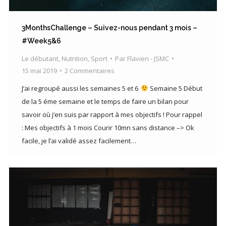
3MonthsChallenge – Suivez-nous pendant 3 mois –
#Week5&6
Le débutant
,
Nutrition
,
Sport
Par
Flavien - JSMC
15 mai 2019
2 Commentaires
J’ai regroupé aussi les semaines 5 et 6
Semaine 5 Début
de la 5 éme semaine et le temps de faire un bilan pour
savoir où j’en suis par rapport à mes objectifs ! Pour rappel
: Mes objectifs à 1 mois Courir 10mn sans distance –> Ok
facile, je l’ai validé assez facilement…