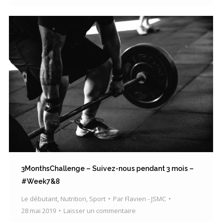
3MonthsChallenge – Suivez-nous pendant 3 mois –
#Week7&8
Le débutant
,
Nutrition
,
Sport
Par
Flavien - JSMC
28 mai 2019
Laisser un commentaire