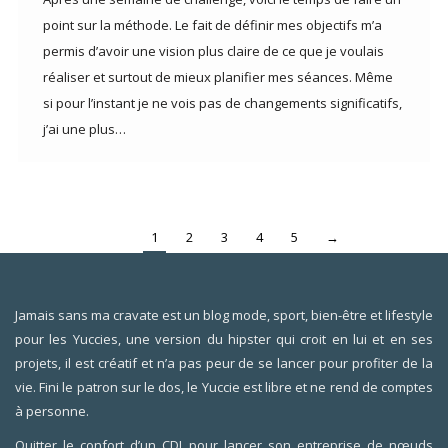
point sur la méthode. Le fait de définir mes objectifs m’a
permis d’avoir une vision plus claire de ce que je voulais
réaliser et surtout de mieux planifier mes séances. Même
si pour l’instant je ne vois pas de changements significatifs,
j’ai une plus…
1
2
3
4
5
→
Jamais sans ma cravate est un blog mode, sport, bien-être et lifestyle
pour les Yuccies, une version du hipster qui croit en lui et en ses
projets, il est créatif et n’a pas peur de se lancer pour profiter de la
vie. Fini le patron sur le dos, le Yuccie est libre et ne rend de comptes
à personne.
Quitter le confort d’un CDI pour lancer son entreprise de nœuds