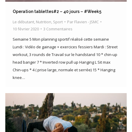
Operation tablettes#2 – 40 jours – #Week5
Le débutant
,
Nutrition
,
Sport
Par
Flavien - JSMC
10 février 2020
3 Commentaires
Semaine 5 Mon planning sportif réalisé cette semaine
Lundi : Vidéo de gainage + exercices fessiers Mardi : Street
workout, 3 rounds de Travail sur le handstand 10 * chin-up
head banger 7 * Inverted row pull up Hanging L Sit max
Chin-ups * 4 ( prise large, normale et serrée) 15 * Hanging
knee…