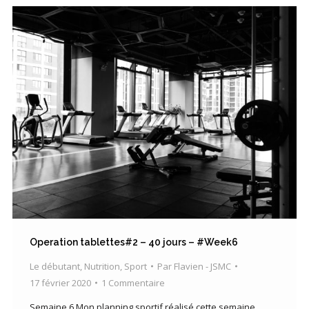
Operation tablettes#2 – 40 jours – #Week6
Le débutant
,
Nutrition
,
Sport
Par
Flavien - JSMC
17 février 2020
1 Commentaire
Semaine 6 Mon planning sportif réalisé cette semaine