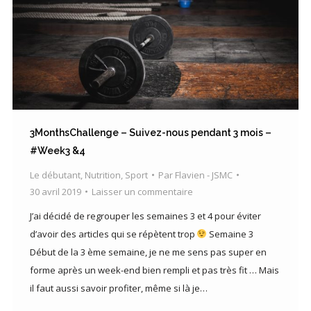
3MonthsChallenge – Suivez-nous pendant 3 mois –
#Week3 &4
Le débutant
,
Nutrition
,
Sport
Par
Flavien - JSMC
30 avril 2019
Laisser un commentaire
J’ai décidé de regrouper les semaines 3 et 4 pour éviter
d’avoir des articles qui se répètent trop
Semaine 3
Début de la 3 ème semaine, je ne me sens pas super en
forme après un week-end bien rempli et pas très fit … Mais
il faut aussi savoir profiter, même si là je…