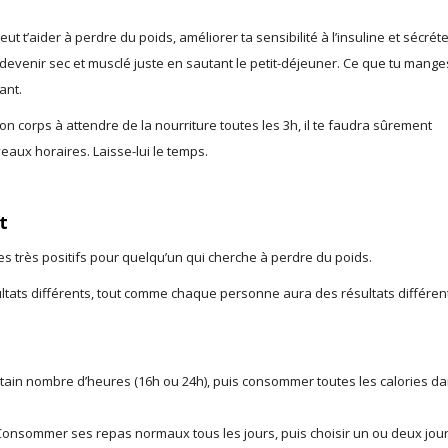
t t’aider à perdre du poids, améliorer ta sensibilité à l’insuline et sécrét
devenir sec et musclé juste en sautant le petit-déjeuner. Ce que tu mange
ant.
ton corps à attendre de la nourriture toutes les 3h, il te faudra sûrement
eaux horaires. Laisse-lui le temps.
t
es très positifs pour quelqu’un qui cherche à perdre du poids.
tats différents, tout comme chaque personne aura des résultats différent
tain nombre d’heures (16h ou 24h), puis consommer toutes les calories d
onsommer ses repas normaux tous les jours, puis choisir un ou deux jou