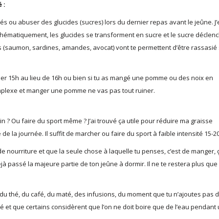
 :
 ou abuser des glucides (sucres) lors du dernier repas avant le jeûne. J’
Schématiquement, les glucides se transforment en sucre et le sucre déclenc
(saumon, sardines, amandes, avocat) vont te permettent d’être rassasié 
ûner 15h au lieu de 16h ou bien si tu as mangé une pomme ou des noix en
mplexe et manger une pomme ne vas pas tout ruiner.
n ? Ou faire du sport même ? J’ai trouvé ça utile pour réduire ma graisse
e la journée. Il suffit de marcher ou faire du sport à faible intensité 15-2
de nourriture et que la seule chose à laquelle tu penses, c’est de manger, 
jà passé la majeure partie de ton jeûne à dormir. Il ne te restera plus que
du thé, du café, du maté, des infusions, du moment que tu n’ajoutes pas 
 thé et que certains considèrent que l’on ne doit boire que de l’eau pendant