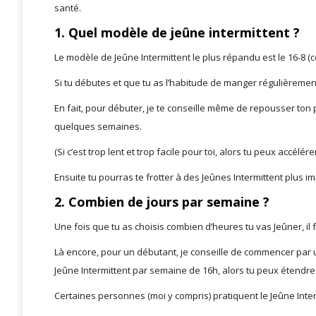
santé.
1. Quel modèle de jeûne intermittent ?
Le modèle de Jeûne Intermittent le plus répandu est le 16-8 (ce
Si tu débutes et que tu as l’habitude de manger régulièrem
En fait, pour débuter, je te conseille même de repousser ton
quelques semaines.
(Si c’est trop lent et trop facile pour toi, alors tu peux accélér
Ensuite tu pourras te frotter à des Jeûnes Intermittent plus im
2. Combien de jours par semaine ?
Une fois que tu as choisis combien d’heures tu vas Jeûner, il 
Là encore, pour un débutant, je conseille de commencer par un 
Jeûne Intermittent par semaine de 16h, alors tu peux étendr
Certaines personnes (moi y compris) pratiquent le Jeûne Inter