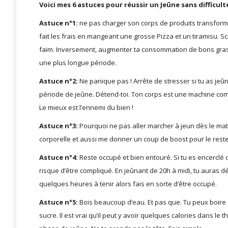
Voici mes 6 astuces pour réussir un Jeûne sans difficulté
Astuce n°1:
ne pas charger son corps de produits transformés
fait les frais en mangeant une grosse Pizza et un tiramisu. 
faim. Inversement, augmenter ta consommation de bons gras 
une plus longue période.
Astuce n°2:
Ne panique pas ! Arrête de stresser si tu as je
période de jeûne. Détend-toi. Ton corps est une machine co
Le mieux est l’ennemi du bien !
Astuce n°3:
Pourquoi ne pas aller marcher à jeun dès le mati
corporelle et aussi me donner un coup de boost pour le reste d
Astuce n°4:
Reste occupé et bien entouré. Si tu es encerclé 
risque d’être compliqué. En jeûnant de 20h à midi, tu auras dé
quelques heures à tenir alors fais en sorte d’être occupé.
Astuce n°5:
Bois beaucoup d’eau. Et pas que. Tu peux boire 
sucre. Il est vrai qu’il peut y avoir quelques calories dans le