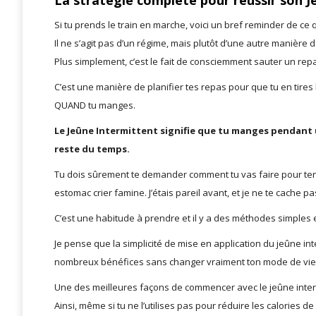
La stratégie complète pour réussir son J
Si tu prends le train en marche, voici un bref reminder de ce q
Il ne s’agit pas d’un régime, mais plutôt d’une autre manière d
Plus simplement, c’est le fait de consciemment sauter un rep
C’est une manière de planifier tes repas pour que tu en tire
QUAND tu manges.
Le Jeûne Intermittent signifie que tu manges pendant 
reste du temps.
Tu dois sûrement te demander comment tu vas faire pour teni
estomac crier famine. J’étais pareil avant, et je ne te cache pa
C’est une habitude à prendre et il y a des méthodes simples e
Je pense que la simplicité de mise en application du jeûne inte
nombreux bénéfices sans changer vraiment ton mode de vie
Une des meilleures façons de commencer avec le jeûne intermi
Ainsi, même si tu ne l’utilises pas pour réduire les calories