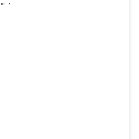
ant le
n