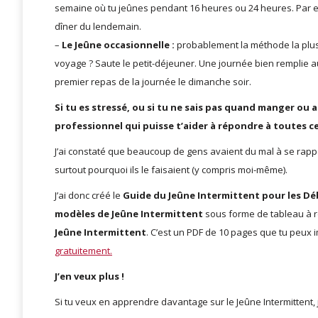
semaine où tu jeûnes pendant 16 heures ou 24 heures. Par 
dîner du lendemain.
–
Le Jeûne occasionnelle :
probablement la méthode la plus
voyage ? Saute le petit-déjeuner. Une journée bien remplie a
premier repas de la journée le dimanche soir.
Si tu es stressé, ou si tu ne sais pas quand manger ou a
professionnel qui puisse t’aider à répondre à toutes ce
J’ai constaté que beaucoup de gens avaient du mal à se rappel
surtout pourquoi ils le faisaient (y compris moi-même).
J’ai donc créé le
Guide du Jeûne Intermittent pour les D
modèles de Jeûne Intermittent
sous forme de tableau à re
Jeûne Intermittent
. C’est un PDF de 10 pages que tu peux 
gratuitement.
J’en veux plus !
Si tu veux en apprendre davantage sur le Jeûne Intermittent, 