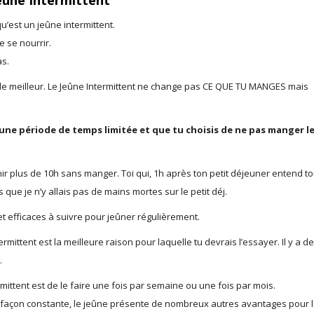
eûne Intermittent
u’est un jeûne intermittent.
e se nourrir.
as.
s le meilleur. Le Jeûne Intermittent ne change pas CE QUE TU MANGES mais
une période de temps limitée et que tu choisis de ne pas manger l
r plus de 10h sans manger. Toi qui, 1h après ton petit déjeuner entend t
s que je n’y allais pas de mains mortes sur le petit déj.
t efficaces à suivre pour jeûner régulièrement.
rmittent est la meilleure raison pour laquelle tu devrais l’essayer. Il y a de
.
ttent est de le faire une fois par semaine ou une fois par mois.
 de façon constante, le jeûne présente de nombreux autres avantages pour 