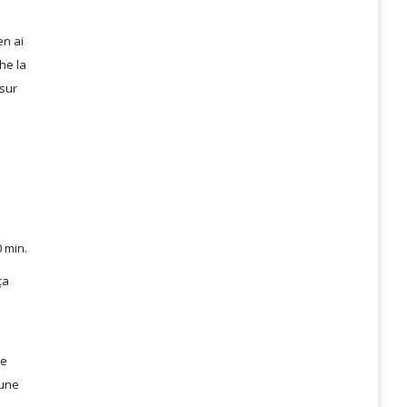
en ai
he la
sur
0 min.
ça
de
 une