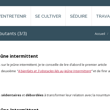
S’ENTRETENIR
SE CULTIVER
SÉDUIRE
TRAVA
butants (3/3)
Vous êtes ici
Accueil
eûne intermittent
s sur le jeûne intermittent. Je te conseille de lire d’abord le premier article
e deuxième
“
4 bienfaits et 3 obstacles liés au Jeûne Intermittent
”
et de finir 
s
sédentaires
et
débordées
à transformer leur relation avec la nourriture