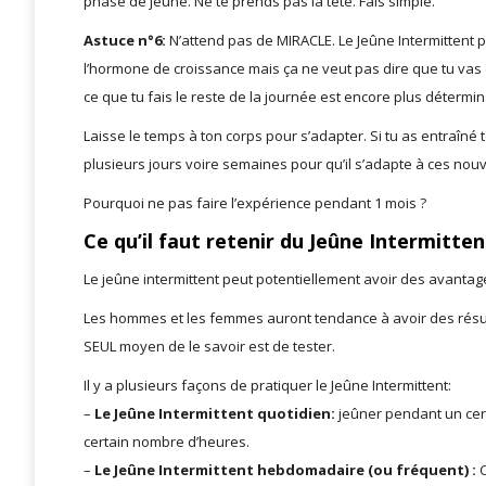
phase de jeûne. Ne te prends pas la tête. Fais simple.
Astuce n°6:
N’attend pas de MIRACLE. Le Jeûne Intermittent peu
l’hormone de croissance mais ça ne veut pas dire que tu vas 
ce que tu fais le reste de la journée est encore plus détermin
Laisse le temps à ton corps pour s’adapter. Si tu as entraîné 
plusieurs jours voire semaines pour qu’il s’adapte à ces nouv
Pourquoi ne pas faire l’expérience pendant 1 mois ?
Ce qu’il faut retenir du Jeûne Intermitten
Le jeûne intermittent peut potentiellement avoir des avantag
Les hommes et les femmes auront tendance à avoir des résul
SEUL moyen de le savoir est de tester.
Il y a plusieurs façons de pratiquer le Jeûne Intermittent:
–
Le Jeûne Intermittent quotidien:
jeûner pendant un cer
certain nombre d’heures.
–
Le Jeûne Intermittent hebdomadaire (ou fréquent) :
C