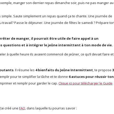
exemple, manger son dernier repas dimanche soir, puis ne pas manger av
 simple. Saute simplement un repas quand ça te chante. Une journée de
u travail? Passe le déjeuner. Une journée de fêtes le samedi ? Prépare to
rrêter de manger, il pourrait être utile de faire appel à un
s questions et à intégrer le jeûne intermittent à ton mode de vie.
er à quelle heure ils avaient commencé de jeûner, ce qu’il devait faire et
ébutants
. Il résume les
4 bienfaits
du Jeûne Intermittent
, te propose
3
mplir pour te simplifier la tâche et te donne
6 astuces pour réussir ton
imprimer et remplir pour garder le cap.
Clique ici pour télécharger le Guide
j’ai créé une
FAQ
, dans laquelle tu pourras savoir :