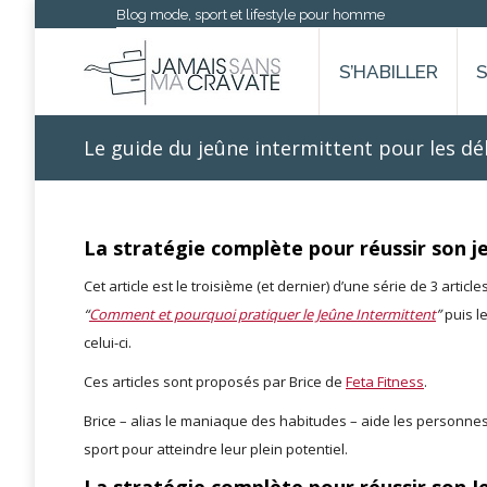
Blog mode, sport et lifestyle pour homme
S’HABILLER
Le guide du jeûne intermittent pour les dé
La stratégie complète pour réussir son j
Cet article est le troisième (et dernier) d’une série de 3 article
“
Comment et pourquoi pratiquer le Jeûne Intermittent
”
puis l
celui-ci.
Ces articles sont proposés par Brice de
Feta Fitness
.
Brice – alias le maniaque des habitudes – aide les personne
sport pour atteindre leur plein potentiel.