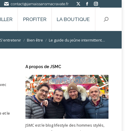
contact@jamaissansmacravate.fr
La
La
La
page
page
page
ILLER
PROFITER
LA BOUTIQUE
Recherche
X
Facebook
Instagram
:
s'ouvre
s'ouvre
s'ouvre
dans
dans
dans
 :
S'entretenir
Bien être
Le guide du jeûne intermittent…
une
une
une
nouvelle
nouvelle
nouvelle
fenêtre
fenêtre
fenêtre
A propos de JSMC
avec
 et le
JSMC est le blog lifestyle des hommes stylés,