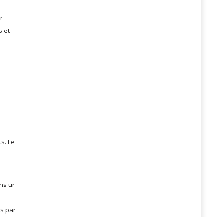
er
s et
s. Le
ans un
rs par