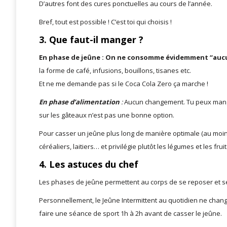
D’autres font des cures ponctuelles au cours de l’année.
Bref, tout est possible ! C’est toi qui choisis !
3. Que faut-il manger ?
En phase de jeûne : On ne consomme évidemment “aucune
la forme de café, infusions, bouillons, tisanes etc.
Et ne me demande pas si le Coca Cola Zero ça marche !
En phase d’alimentation
:
Aucun changement. Tu peux manger
sur les gâteaux n’est pas une bonne option.
Pour casser un jeûne plus long de manière optimale (au moins 
céréaliers, laitiers… et privilégie plutôt les légumes et les fruit
4. Les astuces du chef
Les phases de jeûne permettent au corps de se reposer et s
Personnellement, le Jeûne Intermittent au quotidien ne chang
faire une séance de sport 1h à 2h avant de casser le jeûne.