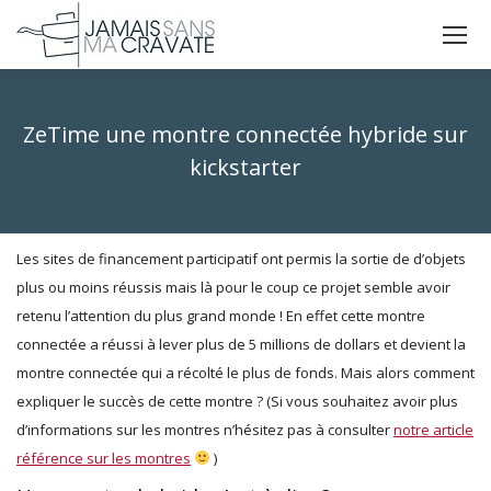
La
La
La
page
page
page
X
Facebook
Instagram
ZeTime une montre connectée hybride sur
s'ouvre
s'ouvre
s'ouvre
dans
dans
dans
kickstarter
une
une
une
Vous êtes ici :
nouvelle
nouvelle
nouvelle
fenêtre
fenêtre
fenêtre
Les sites de financement participatif ont permis la sortie de d’objets
plus ou moins réussis mais là pour le coup ce projet semble avoir
retenu l’attention du plus grand monde ! En effet cette montre
connectée a réussi à lever plus de 5 millions de dollars et devient la
montre connectée qui a récolté le plus de fonds. Mais alors comment
expliquer le succès de cette montre ? (Si vous souhaitez avoir plus
d’informations sur les montres n’hésitez pas à consulter
notre article
référence sur les montres
)