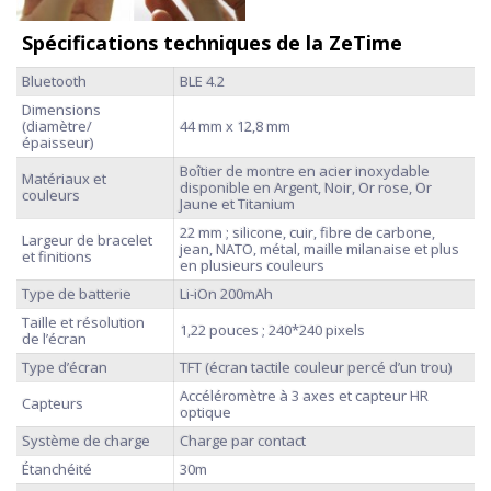
Spécifications techniques de la ZeTime
Bluetooth
BLE 4.2
Dimensions
(diamètre/
44 mm x 12,8 mm
épaisseur)
Boîtier de montre en acier inoxydable
Matériaux et
disponible en Argent, Noir, Or rose, Or
couleurs
Jaune et Titanium
22 mm ; silicone, cuir, fibre de carbone,
Largeur de bracelet
jean, NATO, métal, maille milanaise et plus
et finitions
en plusieurs couleurs
Type de batterie
Li-iOn 200mAh
Taille et résolution
1,22 pouces ; 240*240 pixels
de l’écran
Type d’écran
TFT (écran tactile couleur percé d’un trou)
Accéléromètre à 3 axes et capteur HR
Capteurs
optique
Système de charge
Charge par contact
Étanchéité
30m