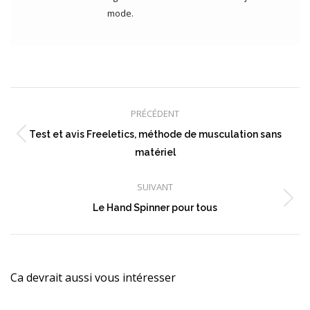
mode.
Navigation
article
PRÉCÉDENT
Test et avis Freeletics, méthode de musculation sans
Article
matériel
précédent
:
SUIVANT
Article
Le Hand Spinner pour tous
suivant
:
Ca devrait aussi vous intéresser