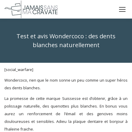
La
La
La
page
page
page
X
Facebook
Instagram
Test et avis Wondercoco : des dents
s'ouvre
s'ouvre
s'ouvre
dans
dans
dans
blanches naturellement
une
une
une
Vous êtes ici :
nouvelle
nouvelle
nouvelle
fenêtre
fenêtre
fenêtre
[social_warfare]
Wondercoco, rien que le nom sonne un peu comme un super héros
des dents blanches.
La promesse de cette marque Suissesse est d’obtenir, grâce à un
polissage naturelle, des quenottes plus blanches. En bonus vous
aurez un renforcement de l’émail et des gencives moins
douloureuses et sensibles. Adieu la plaque dentaire et bonjour à
l’haleine fraiche.