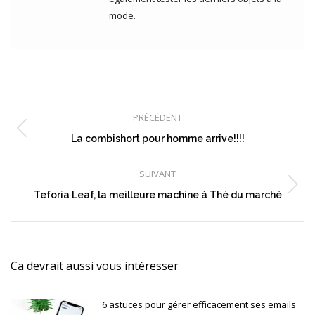
mode.
Navigation
article
PRÉCÉDENT
Article
La combishort pour homme arrive!!!!
précédent
:
SUIVANT
Article
Teforia Leaf, la meilleure machine à Thé du marché
suivant
:
Ca devrait aussi vous intéresser
6 astuces pour gérer efficacement ses emails