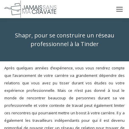
La
La
La
page
page
page
X
Facebook
Instagram
Shapr, pour se construire un réseau
s'ouvre
s'ouvre
s'ouvre
dans
dans
dans
professionnel à la Tinder
une
une
une
Vous êtes ici :
nouvelle
nouvelle
nouvelle
fenêtre
fenêtre
fenêtre
Après quelques années d’expérience, vous vous rendrez compte
que l’avancement de votre carrière va grandement dépendre des
relations que vous avez pu tisser durant vos études ou votre
expérience professionnelle. Mais ce n’est pas donné à tout le
monde de rencontrer beaucoup de personnes durant sa vie
professionnelle et votre contexte de travail peut également limiter
ces rencontres qui pourraient mettre un boost à votre carrière. Il y a
également les travailleurs indépendants pour qui il est devenu
primordial de pouvoir créer un réseau de relation pour trouver de