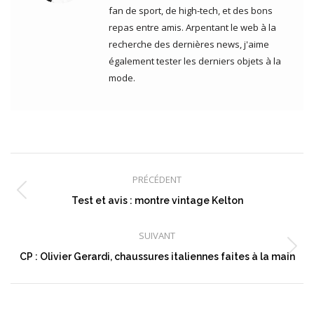
fan de sport, de high-tech, et des bons
repas entre amis. Arpentant le web à la
recherche des dernières news, j'aime
également tester les derniers objets à la
mode.
Navigation
article
PRÉCÉDENT
Article
Test et avis : montre vintage Kelton
précédent
:
SUIVANT
Article
CP : Olivier Gerardi, chaussures italiennes faites à la main
suivant
: