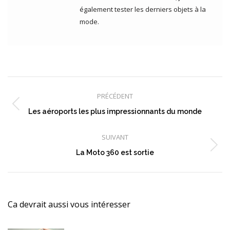
également tester les derniers objets à la
mode.
Navigation
article
PRÉCÉDENT
Article
Les aéroports les plus impressionnants du monde
précédent
:
SUIVANT
Article
La Moto 360 est sortie
suivant
:
Ca devrait aussi vous intéresser