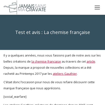
La
La
La
page
page
page
X
Facebook
Instagram
s'ouvre
s'ouvre
s'ouvre
Test et avis : La chemise française
dans
dans
dans
Vous êtes ici :
une
une
une
nouvelle
nouvelle
nouvelle
fenêtre
fenêtre
fenêtre
Il y a quelques années, nous vous faisions part de notre avis sur les
belles créations de
la chemise française
au travers de cet
article
.
Depuis, la marque a proposé de nouvelles collections et a été
racheté au Printemps 2017 par les
ateliers Gauthier
.
C’était donc l’occasion pour nous de vous refaire découvrir cette
marque française que nous apprécions.
[social_warfare]