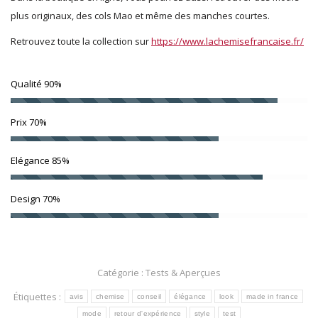
plus originaux, des cols Mao et même des manches courtes.
Retrouvez toute la collection sur
https://www.lachemisefrancaise.fr/
Qualité
90%
Prix
70%
Elégance
85%
Design
70%
Catégorie :
Tests & Aperçues
Étiquettes :
avis
chemise
conseil
élégance
look
made in france
mode
retour d'expérience
style
test