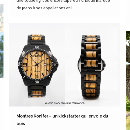
une coupe tight ou encore tapered ? Chaque marque
de jeans à ses appellations et il…
Montres Konifer – un kickstarter qui envoie du
bois