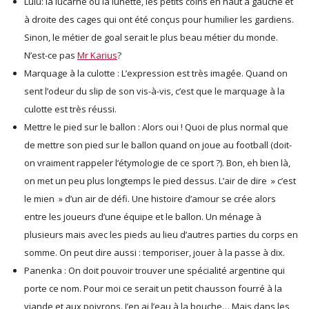
Lulu: la lucarne ou la lunette, les petits coins en haut à gauche et
à droite des cages qui ont été conçus pour humilier les gardiens.
Sinon, le métier de goal serait le plus beau métier du monde.
N’est-ce pas
Mr Karius
?
Marquage à la culotte : L’expression est très imagée. Quand on
sent l’odeur du slip de son vis-à-vis, c’est que le marquage à la
culotte est très réussi.
Mettre le pied sur le ballon : Alors oui ! Quoi de plus normal que
de mettre son pied sur le ballon quand on joue au football (doit-
on vraiment rappeler l’étymologie de ce sport ?). Bon, eh bien là,
on met un peu plus longtemps le pied dessus. L’air de dire » c’est
le mien » d’un air de défi. Une histoire d’amour se crée alors
entre les joueurs d’une équipe et le ballon. Un ménage à
plusieurs mais avec les pieds au lieu d’autres parties du corps en
somme. On peut dire aussi : temporiser, jouer à la passe à dix.
Panenka : On doit pouvoir trouver une spécialité argentine qui
porte ce nom. Pour moi ce serait un petit chausson fourré à la
viande et aux poivrons. J’en ai l’eau à la bouche… Mais dans les