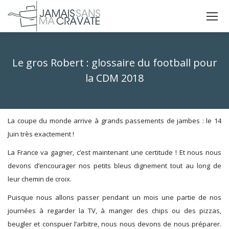
La
La
La
page
page
page
X
Facebook
Instagram
Le gros Robert : glossaire du football pour
s'ouvre
s'ouvre
s'ouvre
dans
dans
dans
la CDM 2018
une
une
une
Vous êtes ici :
nouvelle
nouvelle
nouvelle
fenêtre
fenêtre
fenêtre
La coupe du monde arrive à grands passements de jambes : le 14
Juin très exactement !
La France va gagner, c’est maintenant une certitude ! Et nous nous
devons d’encourager nos petits bleus dignement tout au long de
leur chemin de croix.
Puisque nous allons passer pendant un mois une partie de nos
journées à regarder la TV, à manger des chips ou des pizzas,
beugler et conspuer l’arbitre, nous nous devons de nous préparer.