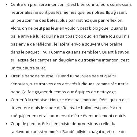
Centre en première intention : C’est bien connu, leurs connexions
neuronales ne sont pas les mêmes que les nôtres. Ils agissent
un peu comme des bêtes, plus par instinct que par réflexion.
Alors, on ne peut pas leur en vouloir, c’est biologique. Quand la
balle arrive à lui et qu’il ne sait pas trop quoi en faire (ou qu’il n’a
pas envie de réfléchir), le latéral envoie souvent une praline
dans le paquet ; PAF ! Comme ça sans s’embêter. Quant à savoir
si il existe des centres en deuxième ou troisième intention, c’est
un tout autre sujet.
Cirer le banc de touche : Quand tu ne joues pas et que tu
t’ennuies, tu te trouves des activités ludiques, comme récurer le
banc. Ça fait gagner du temps aux équipes de nettoyage.
Corner à la rémoise : Non, ce n’est pas mon ami Rémi qui en est
l’inventeur mais le stade de Reims. Le ballon est passé à un
coéquipier en retrait pour ensuite être éventuellement centré.
Coup de pied arrêté : Il en existe deux versions : celle du
taekwondo aussi nommé » Bandé tollyio tchagui « , et celle du