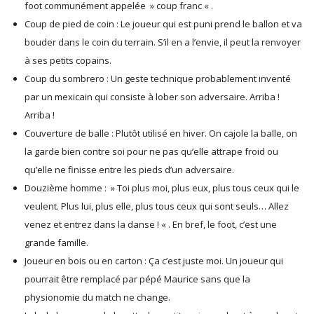
foot communément appelée » coup franc « .
Coup de pied de coin : Le joueur qui est puni prend le ballon et va
bouder dans le coin du terrain. S’il en a l’envie, il peut la renvoyer
à ses petits copains.
Coup du sombrero : Un geste technique probablement inventé
par un mexicain qui consiste à lober son adversaire. Arriba !
Arriba !
Couverture de balle : Plutôt utilisé en hiver. On cajole la balle, on
la garde bien contre soi pour ne pas qu’elle attrape froid ou
qu’elle ne finisse entre les pieds d’un adversaire.
Douzième homme : » Toi plus moi, plus eux, plus tous ceux qui le
veulent. Plus lui, plus elle, plus tous ceux qui sont seuls… Allez
venez et entrez dans la danse ! « . En bref, le foot, c’est une
grande famille.
Joueur en bois ou en carton : Ça c’est juste moi. Un joueur qui
pourrait être remplacé par pépé Maurice sans que la
physionomie du match ne change.