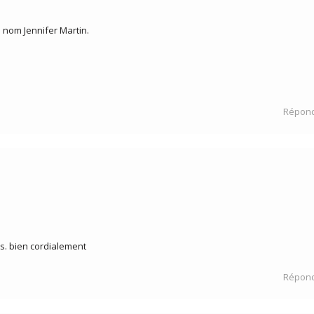
 nom Jennifer Martin.
Répon
ats. bien cordialement
Répon