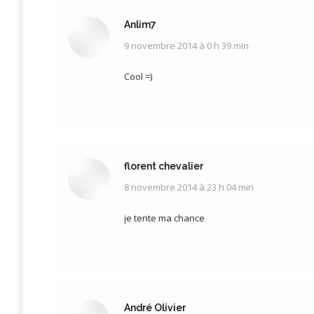
Anlim7
9 novembre 2014 à 0 h 39 min
dit
:
Cool =)
florent chevalier
8 novembre 2014 à 23 h 04 min
dit
:
je tente ma chance
André Olivier