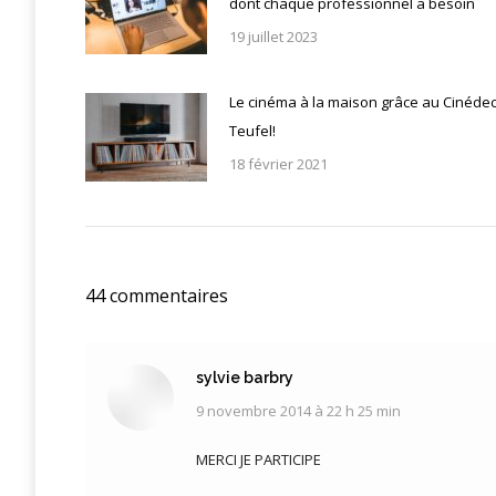
dont chaque professionnel a besoin
19 juillet 2023
Le cinéma à la maison grâce au Cinéde
Teufel!
18 février 2021
44 commentaires
sylvie barbry
9 novembre 2014 à 22 h 25 min
dit
:
MERCI JE PARTICIPE