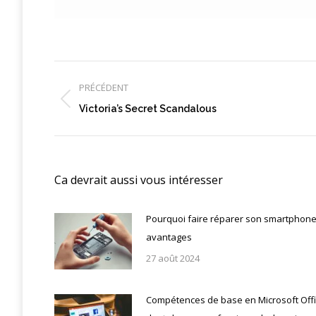
Navigation
article
PRÉCÉDENT
Article
Victoria’s Secret Scandalous
précédent
:
Ca devrait aussi vous intéresser
Pourquoi faire réparer son smartphone 
avantages
27 août 2024
Compétences de base en Microsoft Off