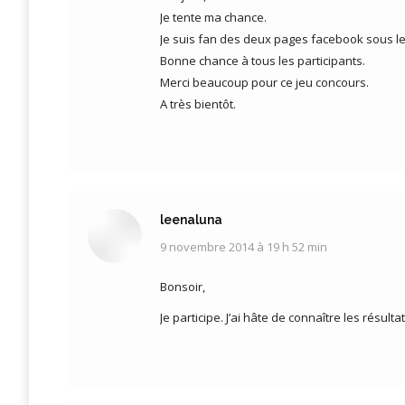
Je tente ma chance.
Je suis fan des deux pages facebook sous le
Bonne chance à tous les participants.
Merci beaucoup pour ce jeu concours.
A très bientôt.
leenaluna
9 novembre 2014 à 19 h 52 min
dit
:
Bonsoir,
Je participe. J’ai hâte de connaître les résult