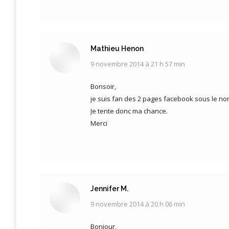
Mathieu Henon
9 novembre 2014 à 21 h 57 min
dit
:
Bonsoir,
je suis fan des 2 pages facebook sous le n
Je tente donc ma chance.
Merci
Jennifer M.
9 novembre 2014 à 20 h 06 min
dit
:
Bonjour,