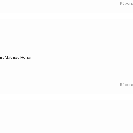
Répon
om : Mathieu Henon
Répon