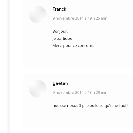
Franck
9 novembre 2014 à 19 h 25 min
dit
:
Bonjour,
Je participe
Merci pour ce concours
gaetan
9 novembre 2014 à 13 h 29 min
dit
:
housse nexus 5 pile poile ce qu’il me faut !