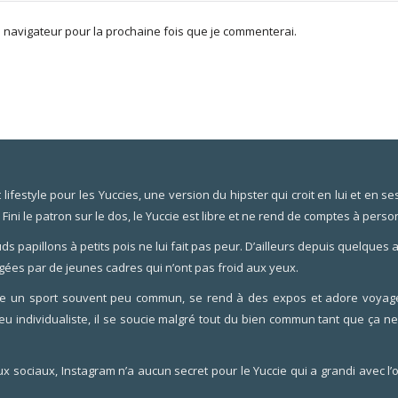
navigateur pour la prochaine fois que je commenterai.
festyle pour les Yuccies, une version du hipster qui croit en lui et en ses 
. Fini le patron sur le dos, le Yuccie est libre et ne rend de comptes à perso
ds papillons à petits pois ne lui fait pas peur. D’ailleurs depuis quelques
gées par de jeunes cadres qui n’ont pas froid aux yeux.
tique un sport souvent peu commun, se rend à des expos et adore voyage
u individualiste, il se soucie malgré tout du bien commun tant que ça 
aux sociaux, Instagram n’a aucun secret pour le Yuccie qui a grandi avec l’o