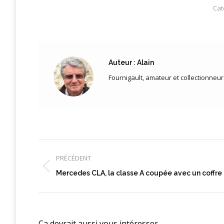
Cat
Auteur :
Alain
Fournigault, amateur et collectionneu
Navigation
article
PRÉCÉDENT
Article
Mercedes CLA, la classe A coupée avec un coffre
précédent
:
Ca devrait aussi vous intéresser