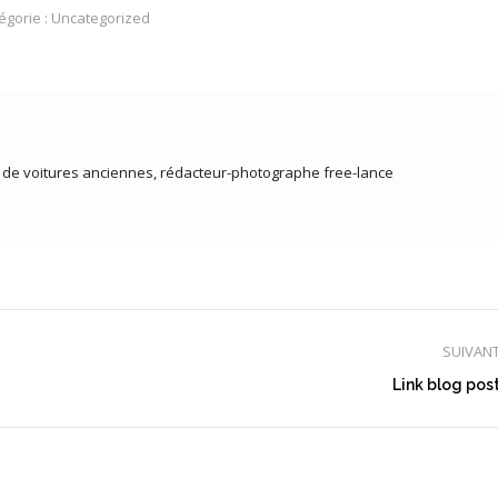
égorie :
Uncategorized
r de voitures anciennes, rédacteur-photographe free-lance
SUIVAN
Article
Link blog pos
suivant
: