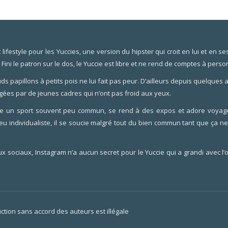
festyle pour les Yuccies, une version du hipster qui croit en lui et en ses 
. Fini le patron sur le dos, le Yuccie est libre et ne rend de comptes à perso
ds papillons à petits pois ne lui fait pas peur. D’ailleurs depuis quelques
gées par de jeunes cadres qui n’ont pas froid aux yeux.
tique un sport souvent peu commun, se rend à des expos et adore voyage
u individualiste, il se soucie malgré tout du bien commun tant que ça 
aux sociaux, Instagram n’a aucun secret pour le Yuccie qui a grandi avec l’o
ction sans accord des auteurs est illégale