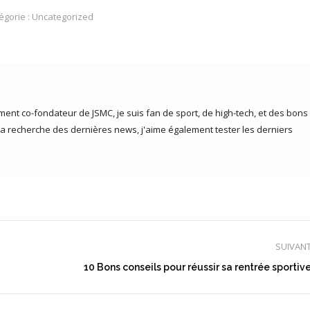
égorie :
Uncategorized
ent co-fondateur de JSMC, je suis fan de sport, de high-tech, et des bons
la recherche des dernières news, j'aime également tester les derniers
SUIVAN
Article
10 Bons conseils pour réussir sa rentrée sportiv
suivant
: