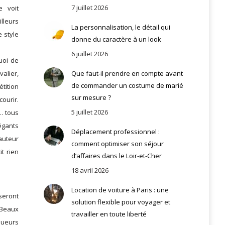
7 juillet 2026
e voit
lleurs
La personnalisation, le détail qui
e style
donne du caractère à un look
6 juillet 2026
uoi de
Que faut-il prendre en compte avant
valier,
de commander un costume de marié
tition
sur mesure ?
courir.
5 juillet 2026
n… tous
égants
Déplacement professionnel :
hauteur
comment optimiser son séjour
it rien
d’affaires dans le Loir-et-Cher
18 avril 2026
Location de voiture à Paris : une
eront
solution flexible pour voyager et
 Beaux
travailler en toute liberté
nqueurs