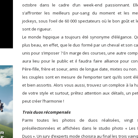
octobre dans le cadre d’un week-end passionnant. Ell
s’affronter les meilleurs pur-sang du moment et les mei
jockeys, sous l’oeil de 60 000 spectateurs où le bon goût et l
sont de rigueur.
Le monde hippique a toujours été synonyme d’élégance. Q
plus beau, en effet, que le duo formé par un cheval et son ca
unis pour s’imposer ? En marge des courses, une autre compé
aura lieu pour le public et il faudra faire alliance pour con
Père-fille, frère et soeur, amis de longue date, mixtes ou no
les couples sont en mesure de l’emporter tant qu’ils sont él
et bien assortis. Alors vous aussi, trouvez un complice à la 
de votre style et surtout, prêtez attention aux détails, un pet
peut créer l’harmonie !
Trois duos récompensés
Parmi toutes les photos de duos réalisées, vingt s
présélectionnées et affichées dans le studio photo « Les
Duos ». Un jury d’experts mode choisira au final les trois vai