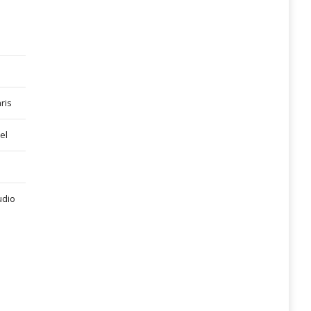
ris
el
udio