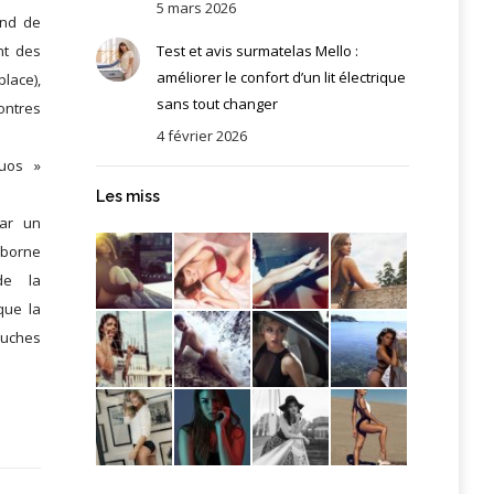
5 mars 2026
ond de
Test et avis surmatelas Mello :
nt des
améliorer le confort d’un lit électrique
lace),
sans tout changer
ontres
4 février 2026
uos »
Les miss
par un
 borne
de la
que la
ouches