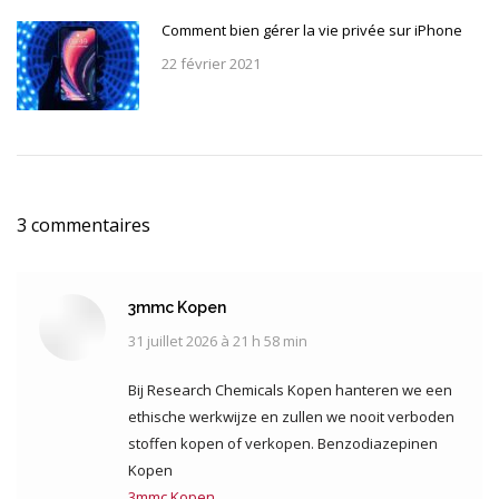
Comment bien gérer la vie privée sur iPhone
22 février 2021
3 commentaires
3mmc Kopen
31 juillet 2026 à 21 h 58 min
dit
:
Bij Research Chemicals Kopen hanteren we een
ethische werkwijze en zullen we nooit verboden
stoffen kopen of verkopen. Benzodiazepinen
Kopen
3mmc Kopen