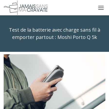
La
La
La
page
page
page
X
Facebook
Instagram
Test de la batterie avec charge sans fil à
s'ouvre
s'ouvre
s'ouvre
dans
dans
dans
emporter partout : Moshi Porto Q 5k
une
une
une
Vous êtes ici :
nouvelle
nouvelle
nouvelle
fenêtre
fenêtre
fenêtre