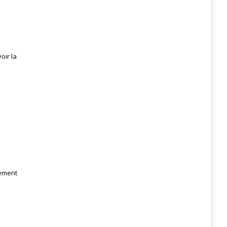
oir la
tement