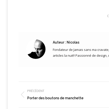
C
Auteur :
Nicolas
Fondateur de Jamais sans ma cravate, 
articles la nuit!! Passionné de design
Navigation
article
PRÉCÉDENT
Article
Porter des boutons de manchette
précédent