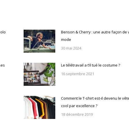
:
Polo
Benson & Cherry : une autre façon de v
mode
30 mai 2024
ses
Le télétravail a t’il tué le costume ?
16 septembre 2021
Comment le T-shirt est-il devenu le vê
cool par excellence ?
18 décembre 2019