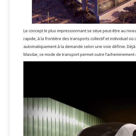
Le concept le plus impressionnant se situe peut-être au nive
rapide, à la frontière des transports collectif et individuel 
automatiquement à la demande selon une voie définie. Déjà e
Masdar, ce mode de transport permet outre l’acheminement des