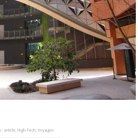
s :
article
,
High-Tech
,
Voyages