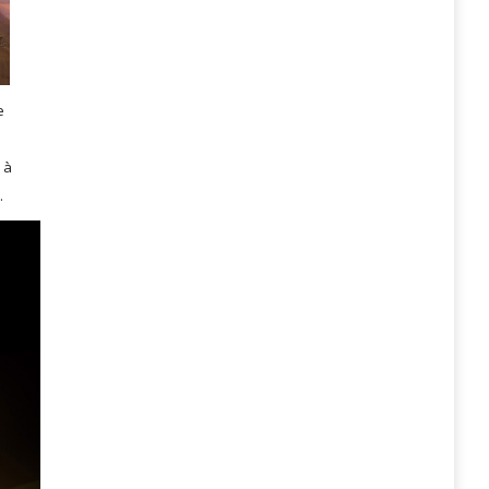
e
 à
.