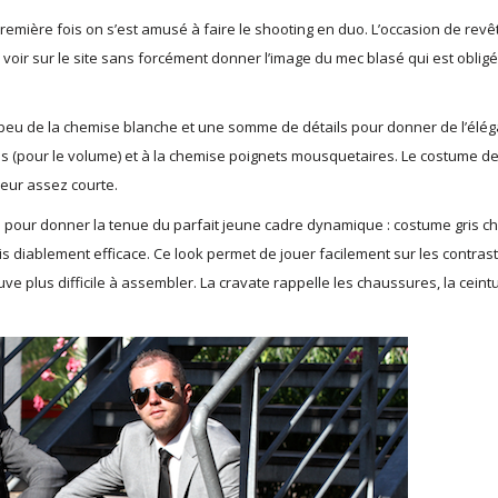
première fois on s’est amusé à faire le shooting en duo. L’occasion de revê
voir sur le site sans forcément donner l’image du mec blasé qui est oblig
eu de la chemise blanche et une somme de détails pour donner de l’élé
 plis (pour le volume) et à la chemise poignets mousquetaires. Le costume d
eur assez courte.
 pour donner la tenue du parfait jeune cadre dynamique : costume gris c
 diablement efficace. Ce look permet de jouer facilement sur les contrast
e plus difficile à assembler. La cravate rappelle les chaussures, la ceintu