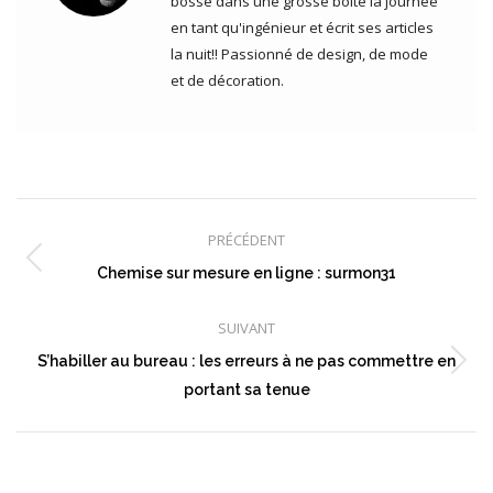
bosse dans une grosse boite la journée
en tant qu'ingénieur et écrit ses articles
la nuit!! Passionné de design, de mode
et de décoration.
Navigation
article
PRÉCÉDENT
Article
Chemise sur mesure en ligne : surmon31
précédent
:
SUIVANT
S’habiller au bureau : les erreurs à ne pas commettre en
Article
portant sa tenue
suivant
: