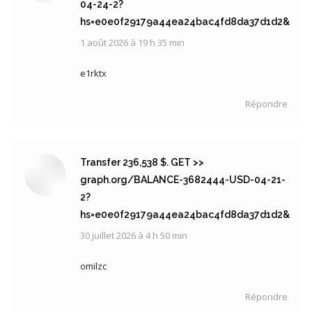
04-24-2?
hs=e0e0f29179a44ea24bac4fd8da37d1d2&
1 août 2026 à 19 h 35 min
dit
:
e1rktx
Répondre
Transfer 236,538 $. GET >>
graph.org/BALANCE-3682444-USD-04-21-
2?
hs=e0e0f29179a44ea24bac4fd8da37d1d2&
30 juillet 2026 à 4 h 50 min
dit
:
omilzc
Répondre