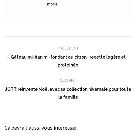
mode.
Navigation
article
PRÉCÉDENT
Gâteau mi-flan mi-fondant au citron : recette légère et
Article
protéinée
précédent
:
SUIVANT
JOTT réinvente Noël avec sa collection hivernale pour toute
Article
la famille
suivant
:
Ca devrait aussi vous intéresser