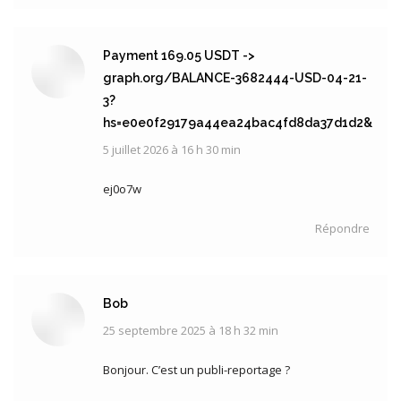
Payment 169.05 USDT ->
graph.org/BALANCE-3682444-USD-04-21-
3?
hs=e0e0f29179a44ea24bac4fd8da37d1d2&
5 juillet 2026 à 16 h 30 min
dit
:
ej0o7w
Répondre
Bob
25 septembre 2025 à 18 h 32 min
dit
:
Bonjour. C’est un publi-reportage ?