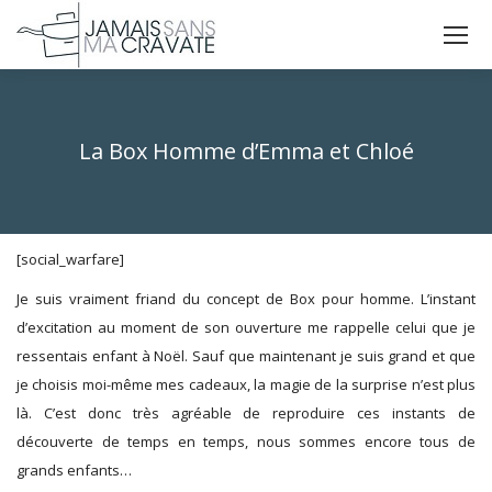
La
La
La
page
page
page
X
Facebook
Instagram
s'ouvre
s'ouvre
s'ouvre
La Box Homme d’Emma et Chloé
dans
dans
dans
Vous êtes ici :
une
une
une
nouvelle
nouvelle
nouvelle
fenêtre
fenêtre
fenêtre
[social_warfare]
Je suis vraiment friand du concept de Box pour homme. L’instant
d’excitation au moment de son ouverture me rappelle celui que je
ressentais enfant à Noël. Sauf que maintenant je suis grand et que
je choisis moi-même mes cadeaux, la magie de la surprise n’est plus
là. C’est donc très agréable de reproduire ces instants de
découverte de temps en temps, nous sommes encore tous de
grands enfants…