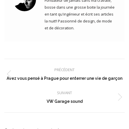
Fondateur de Jamais sans ma cravate,
bosse dans une grosse boite la journée
en tant qu'ingénieur et écrit ses articles
la nuit!! Passionné de design, de mode
et de décoration.
Navigation
article
PRÉCÉDENT
Article
Avez vous pensé à Prague pour enterrer une vie de garçon
précédent
:
SUIVANT
Article
VW Garage sound
suivant
: