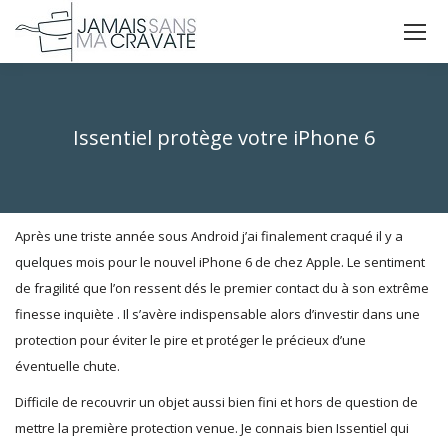
La
La
La
page
page
page
X
Facebook
Instagram
s'ouvre
s'ouvre
s'ouvre
Issentiel protège votre iPhone 6
dans
dans
dans
Vous êtes ici :
une
une
une
nouvelle
nouvelle
nouvelle
fenêtre
fenêtre
fenêtre
Après une triste année sous Android j’ai finalement craqué il y a
quelques mois pour le nouvel iPhone 6 de chez Apple. Le sentiment
de fragilité que l’on ressent dés le premier contact du à son extrême
finesse inquiète . Il s’avère indispensable alors d’investir dans une
protection pour éviter le pire et protéger le précieux d’une
éventuelle chute.
Difficile de recouvrir un objet aussi bien fini et hors de question de
mettre la première protection venue. Je connais bien Issentiel qui