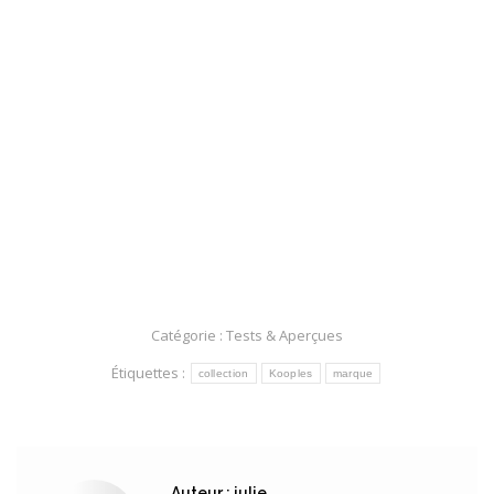
Catégorie :
Tests & Aperçues
Étiquettes :
collection
Kooples
marque
Auteur :
julie