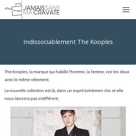
La
La
La
page
page
page
X
Facebook
Instagram
s'ouvre
s'ouvre
s'ouvre
Indissociablement The Kooples
dans
dans
dans
Vous êtes ici :
une
une
une
nouvelle
nouvelle
nouvelle
fenêtre
fenêtre
fenêtre
The Kooples, la marque qui habille l’homme, la femme, voir les deux
avec le même vêtement.
La nouvelle collection est là, dans un esprit bohémien chic et elle
nous laissera pas indifférent.