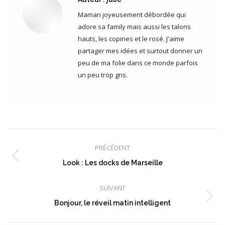
Maman joyeusement débordée qui
adore sa family mais aussi les talons
hauts, les copines et le rosé. J'aime
partager mes idées et surtout donner un
peu de ma folie dans ce monde parfois
un peu trop gris.
Navigation
article
PRÉCÉDENT
Article
Look : Les docks de Marseille
précédent
:
SUIVANT
Article
Bonjour, le réveil matin intelligent
suivant