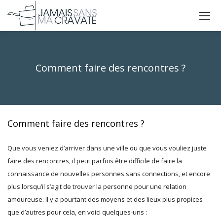
La
La
La
page
page
page
X
Facebook
Instagram
s'ouvre
s'ouvre
s'ouvre
Comment faire des rencontres ?
dans
dans
dans
Vous êtes ici :
une
une
une
nouvelle
nouvelle
nouvelle
fenêtre
fenêtre
fenêtre
Comment faire des rencontres ?
Que vous veniez d’arriver dans une ville ou que vous vouliez juste
faire des rencontres, il peut parfois être difficile de faire la
connaissance de nouvelles personnes sans connections, et encore
plus lorsqu’il s’agit de trouver la personne pour une relation
amoureuse. Il y a pourtant des moyens et des lieux plus propices
que d’autres pour cela, en voici quelques-uns :