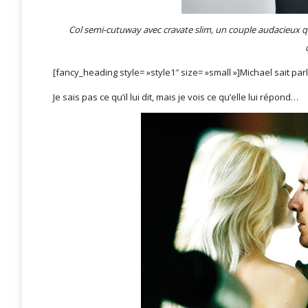
Col semi-cutuway avec cravate slim, un couple audacieux q
[fancy_heading style= »style1″ size= »small »]Michael sait p
Je sais pas ce qu’il lui dit, mais je vois ce qu’elle lui répond…