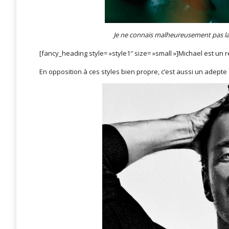
Je ne connais malheureusement pas l
[fancy_heading style= »style1″ size= »small »]Michael est un 
En opposition à ces styles bien propre, c’est aussi un adepte d