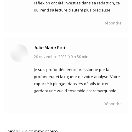
réflexion ont été investies dans sa rédaction, ce
qui rend sa lecture d’autant plus précieuse.
Répondre
Julie Marie Petit
20 novembre 2023 à 9 h 50 min
dit
:
Je suis profondément impressionné par la
profondeur et la rigueur de votre analyse. Votre
capacité à plonger dans les détails tout en
gardant une vue d’ensemble est remarquable.
Répondre
Laisser un commentaire