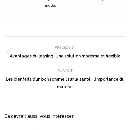
mode.
Navigation
article
PRÉCÉDENT
Article
Avantages du leasing: Une solution moderne et flexible
précédent
:
SUIVANT
Les bienfaits d’un bon sommeil sur la santé : l’importance du
Article
matelas
suivant
:
Ca devrait aussi vous intéresser