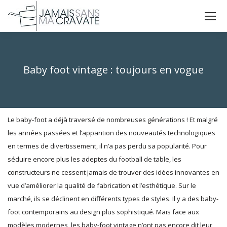
La
La
La
page
page
page
X
Facebook
Instagram
s'ouvre
s'ouvre
s'ouvre
Baby foot vintage : toujours en vogue
dans
dans
dans
Vous êtes ici :
une
une
une
nouvelle
nouvelle
nouvelle
fenêtre
fenêtre
fenêtre
Le baby-foot a déjà traversé de nombreuses générations ! Et malgré
les années passées et l’apparition des nouveautés technologiques
en termes de divertissement, il n’a pas perdu sa popularité. Pour
séduire encore plus les adeptes du football de table, les
constructeurs ne cessent jamais de trouver des idées innovantes en
vue d’améliorer la qualité de fabrication et l’esthétique. Sur le
marché, ils se déclinent en différents types de styles. Il y a des baby-
foot contemporains au design plus sophistiqué. Mais face aux
modèles modernes, les baby-foot vintage n’ont pas encore dit leur