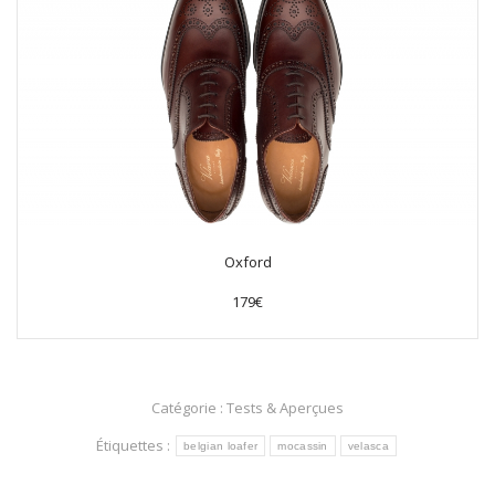
Oxford
179€
Catégorie :
Tests & Aperçues
Étiquettes :
belgian loafer
mocassin
velasca