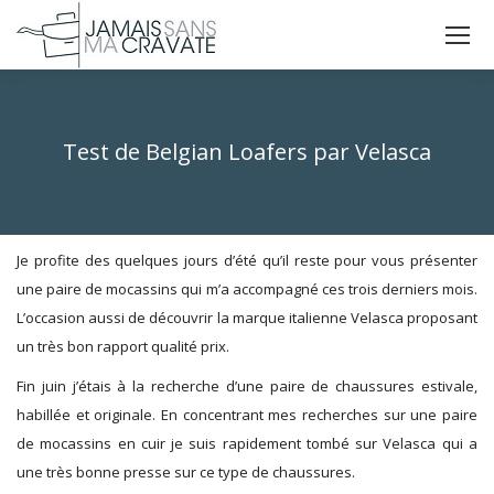
La
La
La
page
page
page
X
Facebook
Instagram
s'ouvre
s'ouvre
s'ouvre
Test de Belgian Loafers par Velasca
dans
dans
dans
Vous êtes ici :
une
une
une
nouvelle
nouvelle
nouvelle
fenêtre
fenêtre
fenêtre
Je profite des quelques jours d’été qu’il reste pour vous présenter
une paire de mocassins qui m’a accompagné ces trois derniers mois.
L’occasion aussi de découvrir la marque italienne Velasca proposant
un très bon rapport qualité prix.
Fin juin j’étais à la recherche d’une paire de chaussures estivale,
habillée et originale. En concentrant mes recherches sur une paire
de mocassins en cuir je suis rapidement tombé sur Velasca qui a
une très bonne presse sur ce type de chaussures.