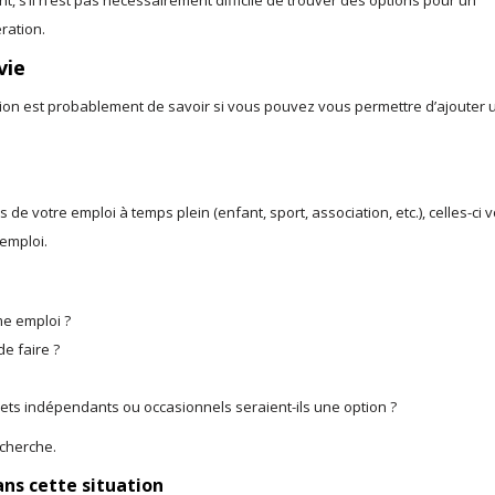
t, s’il n’est pas nécessairement difficile de trouver des options pour un
ration.
vie
pation est probablement de savoir si vous pouvez vous permettre d’ajouter 
de votre emploi à temps plein (enfant, sport, association, etc.), celles-ci 
emploi.
me emploi ?
de faire ?
rojets indépendants ou occasionnels seraient-ils une option ?
echerche.
ans cette situation