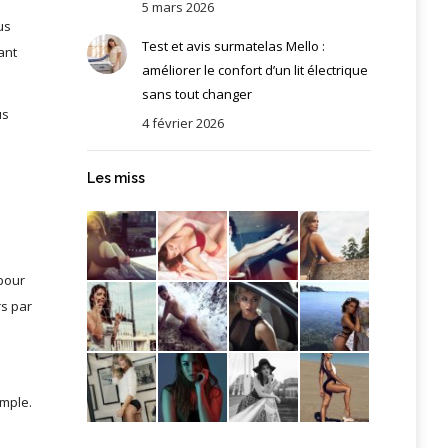
5 mars 2026
us
Test et avis surmatelas Mello :
ant
améliorer le confort d’un lit électrique
sans tout changer
us
4 février 2026
Les miss
 pour
rs par
emple.
n