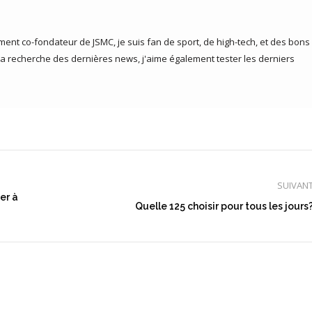
ent co-fondateur de JSMC, je suis fan de sport, de high-tech, et des bons
la recherche des dernières news, j'aime également tester les derniers
SUIVAN
er à
Article
Quelle 125 choisir pour tous les jours
suivant
: