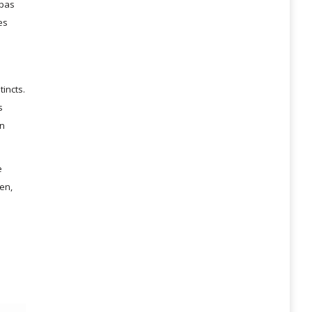
 pas
es
incts.
s
en
e
ien,