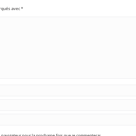
arqués avec
*
navigateur pour la prochaine fois que je commenterai.