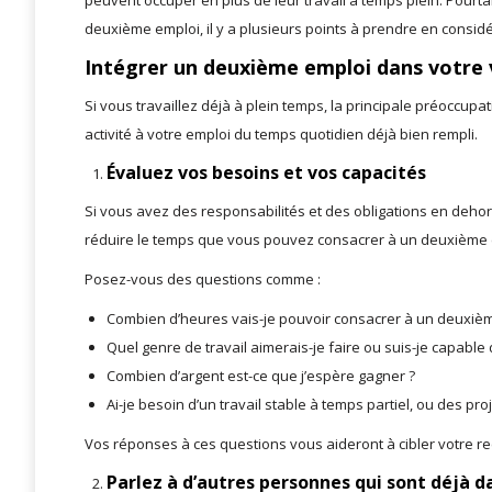
peuvent occuper en plus de leur travail à temps plein. Pourtan
deuxième emploi, il y a plusieurs points à prendre en considé
Intégrer un deuxième emploi dans votre 
Si vous travaillez déjà à plein temps, la principale préoccu
activité à votre emploi du temps quotidien déjà bien rempli.
Évaluez vos besoins et vos capacités
Si vous avez des responsabilités et des obligations en dehors 
réduire le temps que vous pouvez consacrer à un deuxième 
Posez-vous des questions comme :
Combien d’heures vais-je pouvoir consacrer à un deuxiè
Quel genre de travail aimerais-je faire ou suis-je capable 
Combien d’argent est-ce que j’espère gagner ?
Ai-je besoin d’un travail stable à temps partiel, ou des p
Vos réponses à ces questions vous aideront à cibler votre r
Parlez à d’autres personnes qui sont déjà d