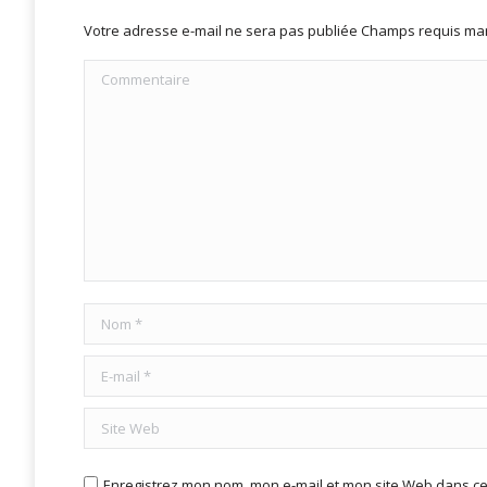
Votre adresse e-mail ne sera pas publiée Champs requis m
Commentaire
Nom *
E-mail *
Site Web
Enregistrez mon nom, mon e-mail et mon site Web dans ce 