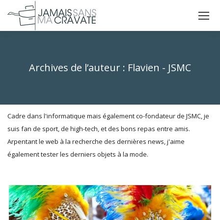
La
La
La
page
page
page
X
Facebook
Instagram
s'ouvre
s'ouvre
s'ouvre
Archives de l’auteur :
Flavien - JSMC
dans
dans
dans
Vous êtes ici :
une
une
une
nouvelle
nouvelle
nouvelle
fenêtre
fenêtre
fenêtre
Cadre dans l'informatique mais également co-fondateur de JSMC, je
suis fan de sport, de high-tech, et des bons repas entre amis.
Arpentant le web à la recherche des dernières news, j'aime
également tester les derniers objets à la mode.