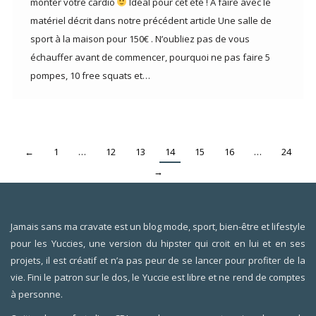
monter votre cardio
Idéal pour cet été ! A faire avec le
matériel décrit dans notre précédent article Une salle de
sport à la maison pour 150€ . N’oubliez pas de vous
échauffer avant de commencer, pourquoi ne pas faire 5
pompes, 10 free squats et…
←
1
…
12
13
14
15
16
…
24
→
Jamais sans ma cravate est un blog mode, sport, bien-être et lifestyle
pour les Yuccies, une version du hipster qui croit en lui et en ses
projets, il est créatif et n’a pas peur de se lancer pour profiter de la
vie. Fini le patron sur le dos, le Yuccie est libre et ne rend de comptes
à personne.