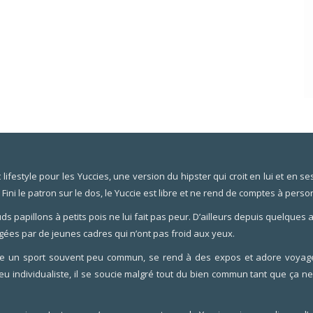
festyle pour les Yuccies, une version du hipster qui croit en lui et en ses 
. Fini le patron sur le dos, le Yuccie est libre et ne rend de comptes à perso
ds papillons à petits pois ne lui fait pas peur. D’ailleurs depuis quelques
gées par de jeunes cadres qui n’ont pas froid aux yeux.
tique un sport souvent peu commun, se rend à des expos et adore voyage
u individualiste, il se soucie malgré tout du bien commun tant que ça 