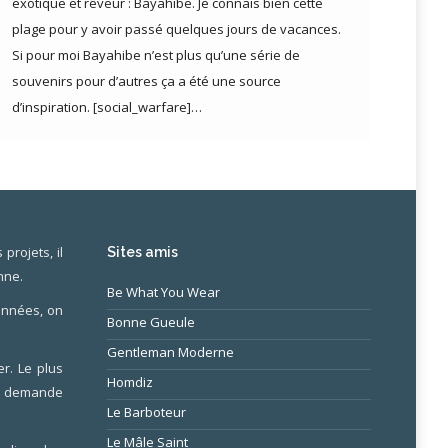
exotique et rêveur : Bayahibe. Je connais bien cette
plage pour y avoir passé quelques jours de vacances.
Si pour moi Bayahibe n’est plus qu’une série de
souvenirs pour d’autres ça a été une source
d’inspiration. [social_warfare]…
projets, il
Sites amis
nne.
Be What You Wear
 années, on
Bonne Gueule
Gentleman Moderne
r. Le plus
Homdiz
ne demande
Le Barboteur
Le Mâle Saint