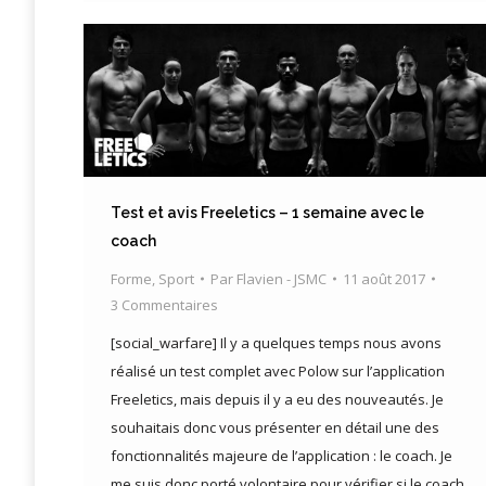
Test et avis Freeletics – 1 semaine avec le
coach
Forme
,
Sport
Par
Flavien - JSMC
11 août 2017
3 Commentaires
[social_warfare] Il y a quelques temps nous avons
réalisé un test complet avec Polow sur l’application
Freeletics, mais depuis il y a eu des nouveautés. Je
souhaitais donc vous présenter en détail une des
fonctionnalités majeure de l’application : le coach. Je
me suis donc porté volontaire pour vérifier si le coach