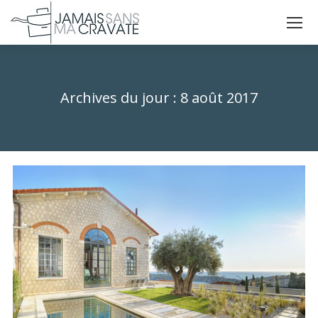
La
La
La
page
page
page
X
Facebook
Instagram
s'ouvre
s'ouvre
s'ouvre
Archives du jour :
8 août 2017
dans
dans
dans
Vous êtes ici :
une
une
une
nouvelle
nouvelle
nouvelle
fenêtre
fenêtre
fenêtre