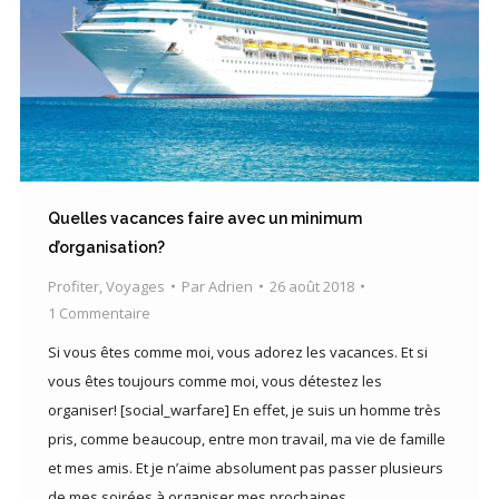
Quelles vacances faire avec un minimum
d’organisation?
Profiter
,
Voyages
Par
Adrien
26 août 2018
1 Commentaire
Si vous êtes comme moi, vous adorez les vacances. Et si
vous êtes toujours comme moi, vous détestez les
organiser! [social_warfare] En effet, je suis un homme très
pris, comme beaucoup, entre mon travail, ma vie de famille
et mes amis. Et je n’aime absolument pas passer plusieurs
de mes soirées à organiser mes prochaines…