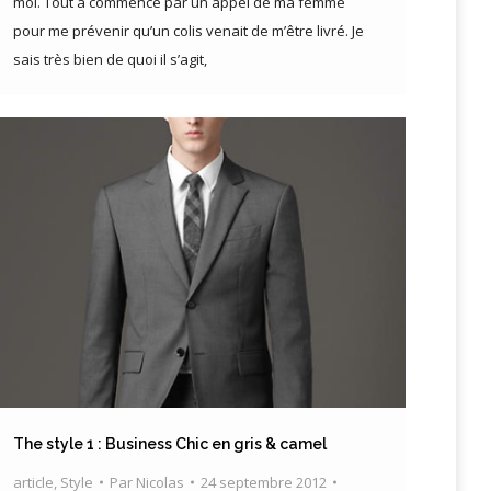
moi. Tout a commencé par un appel de ma femme
pour me prévenir qu’un colis venait de m’être livré. Je
sais très bien de quoi il s’agit,
The style 1 : Business Chic en gris & camel
article
,
Style
Par
Nicolas
24 septembre 2012