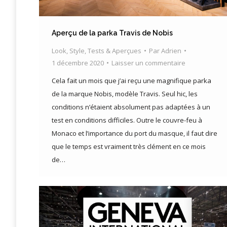
Aperçu de la parka Travis de Nobis
Look
,
Style
,
Tests & Aperçues
Par
Adrien
1 décembre 2020
Laisser un commentaire
Cela fait un mois que j’ai reçu une magnifique parka
de la marque Nobis, modèle Travis. Seul hic, les
conditions n’étaient absolument pas adaptées à un
test en conditions difficiles. Outre le couvre-feu à
Monaco et l’importance du port du masque, il faut dire
que le temps est vraiment très clément en ce mois
de…