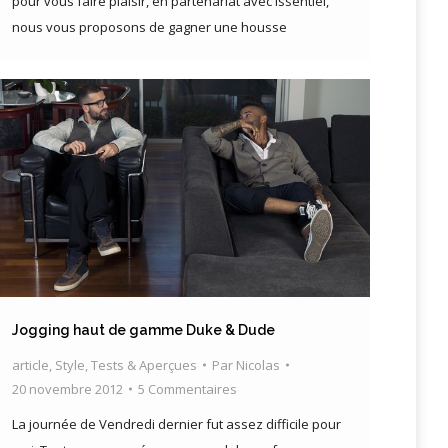
pour vous faire plaisir, en partenariat avec Issentiel,
nous vous proposons de gagner une housse
Jogging haut de gamme Duke & Dude
article
,
Style
,
Tests & Aperçues
Par
Nicolas
20 novembre 2012
5 Commentaires
La journée de Vendredi dernier fut assez difficile pour