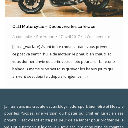
OLLI Motorcycle – Découvrez les caféracer
Automobile
Par
Yoann
17 avril 2017
1 Commentaire
[social_warfare] Avant toute chose, autant vous prévenir,
ce post va sentir l’huile de moteur, le pneu bien chaud, et
vous donner envie de sortir votre moto pour aller faire une
balade ! ( meme si on sait tous qu’avec les beaux jours qui
arrivent c’est deja fait depuis longtemps ….)
Jamais sans ma cravate est un blog mode, sport, bien-être et lifestyle
pour les Yuccies, une version du hipster qui croit en lui et en ses
projets, il est créatif et n’a pas peur de se lancer pour profiter de la
vie. Fini le patron sur le dos, le Yuccie est libre et ne rend de comptes