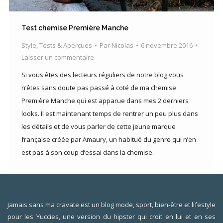
Test chemise Première Manche
Style
,
Tests & Aperçues
Par
Nicolas
6 novembre 2016
Laisser un commentaire
Si vous êtes des lecteurs réguliers de notre blog vous
n’êtes sans doute pas passé à coté de ma chemise
Première Manche qui est apparue dans mes 2 derniers
looks. Il est maintenant temps de rentrer un peu plus dans
les détails et de vous parler de cette jeune marque
française créée par Amaury, un habitué du genre qui n’en
est pas à son coup d’essai dans la chemise.
Jamais sans ma cravate est un blog mode, sport, bien-être et lifestyle
pour les Yuccies, une version du hipster qui croit en lui et en ses