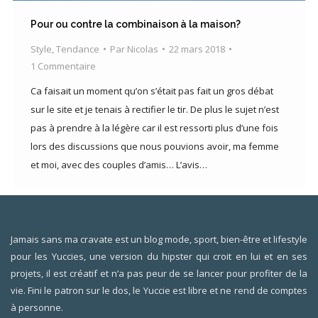
Pour ou contre la combinaison à la maison?
Style
,
Tendance
Par
Nicolas
22 mars 2018
1 Commentaire
Ca faisait un moment qu’on s’était pas fait un gros débat
sur le site et je tenais à rectifier le tir. De plus le sujet n’est
pas à prendre à la légère car il est ressorti plus d’une fois
lors des discussions que nous pouvions avoir, ma femme
et moi, avec des couples d’amis… L’avis…
Jamais sans ma cravate est un blog mode, sport, bien-être et lifestyle
pour les Yuccies, une version du hipster qui croit en lui et en ses
projets, il est créatif et n’a pas peur de se lancer pour profiter de la
vie. Fini le patron sur le dos, le Yuccie est libre et ne rend de comptes
à personne.