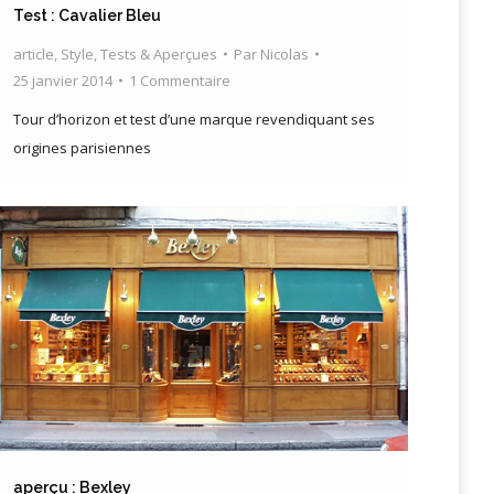
Test : Cavalier Bleu
article
,
Style
,
Tests & Aperçues
Par
Nicolas
25 janvier 2014
1 Commentaire
Tour d’horizon et test d’une marque revendiquant ses
origines parisiennes
aperçu : Bexley