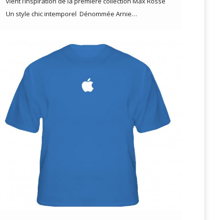
vient l’inspiration de la première collection Max Rosse
Un style chic intemporel Dénommée Arnie…