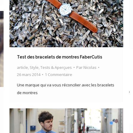
Test des bracelets de montres FaberCutis
article
,
Style
,
Tests & Aperçues
Par
Nicolas
26 mars 2014
1 Commentaire
Une marque qui va vous réconcilier avec les bracelets
de montres