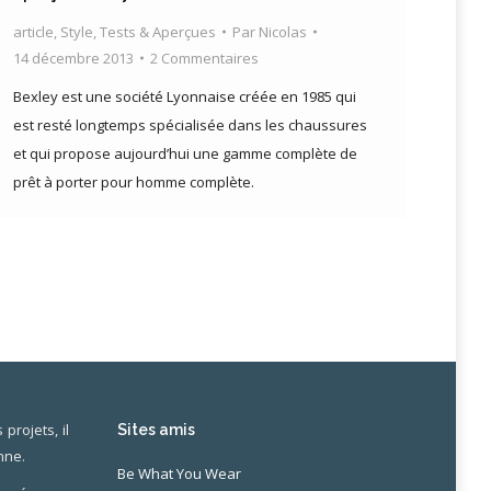
article
,
Style
,
Tests & Aperçues
Par
Nicolas
14 décembre 2013
2 Commentaires
Bexley est une société Lyonnaise créée en 1985 qui
est resté longtemps spécialisée dans les chaussures
et qui propose aujourd’hui une gamme complète de
prêt à porter pour homme complète.
projets, il
Sites amis
nne.
Be What You Wear