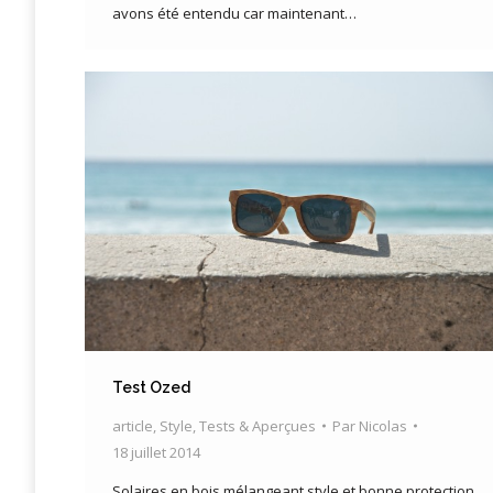
avons été entendu car maintenant…
Test Ozed
article
,
Style
,
Tests & Aperçues
Par
Nicolas
18 juillet 2014
Solaires en bois mélangeant style et bonne protection