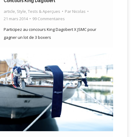
Concours King Dagobert
article
,
Style
,
Tests & Aperçues
Par
Nicolas
21 mars 2014
99 Commentaires
Participez au concours King Dagobert X JSMC pour
gagner un lot de 3 boxers