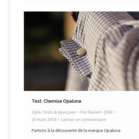
Test: Chemise Opalona
Style
,
Tests & Aperçues
Par
Flavien - JSMC
23 mars 2014
Laisser un commentaire
Partons à la découverte de la marque Opalona