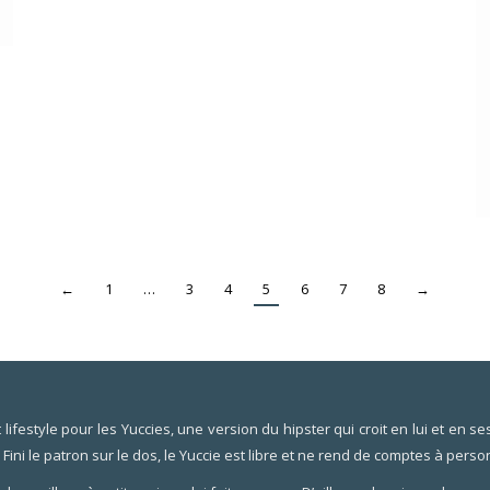
←
1
…
3
4
5
6
7
8
→
festyle pour les Yuccies, une version du hipster qui croit en lui et en ses 
. Fini le patron sur le dos, le Yuccie est libre et ne rend de comptes à perso