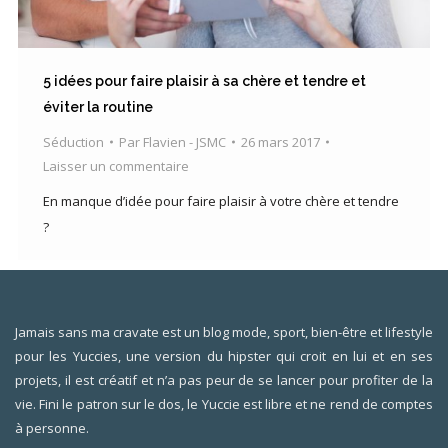
5 idées pour faire plaisir à sa chère et tendre et
éviter la routine
Séduction
Par
Flavien - JSMC
26 mars 2017
Laisser un commentaire
En manque d’idée pour faire plaisir à votre chère et tendre
?
Jamais sans ma cravate est un blog mode, sport, bien-être et lifestyle
pour les Yuccies, une version du hipster qui croit en lui et en ses
projets, il est créatif et n’a pas peur de se lancer pour profiter de la
vie. Fini le patron sur le dos, le Yuccie est libre et ne rend de comptes
à personne.