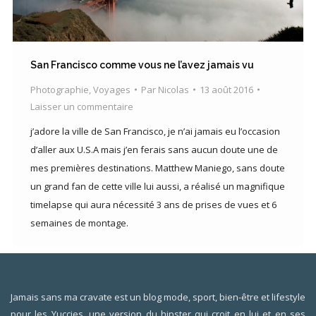
San Francisco comme vous ne l’avez jamais vu
Photographie
,
Voyages
Par
Nicolas
13 août 2016
Laisser un commentaire
j’adore la ville de San Francisco, je n’ai jamais eu l’occasion
d’aller aux U.S.A mais j’en ferais sans aucun doute une de
mes premières destinations. Matthew Maniego, sans doute
un grand fan de cette ville lui aussi, a réalisé un magnifique
timelapse qui aura nécessité 3 ans de prises de vues et 6
semaines de montage.
Jamais sans ma cravate est un blog mode, sport, bien-être et lifestyle
pour les Yuccies, une version du hipster qui croit en lui et en ses