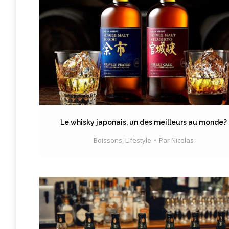
Le whisky japonais, un des meilleurs au monde?
Boissons
,
Lifestyle
Par
Nicolas