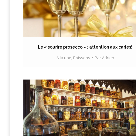
Le « sourire prosecco » : attention aux caries!
A la une
,
Boissons
Par
Adrien