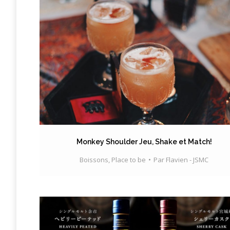
Monkey Shoulder Jeu, Shake et Match!
Boissons
,
Place to be
Par
Flavien - JSMC